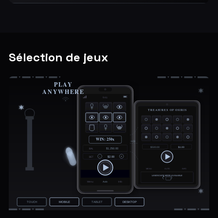
2026
—
4.7/5
score
Sélection de jeux
PLAY
ANYWHERE
9:41
TREASURES OF OSIRIS
WIN: 250x
$500.00
$1.00
BAL
$1,250.00
-
+
BET
$2.00
MENU
AUTO
INFO
LANDSCAPE MODE AVAILABLE
Menu
Auto
Info
TOUCH
MOBILE
TABLET
DESKTOP