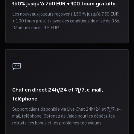
150% jusqu'à 750 EUR + 100 tours gratuits
Les nouveaux joueurs reçoivent 150 % jusqu'à 750 EUR
+ 100 tours gratuits avec des conditions de mise de 35x.
Dépôt minimum : 15 EUR.
Chat en direct 24h/24 et 7j/7, e-mail,
téléphone
Support client disponible via Live Chat 24h/24 et 7j/7, e-
mail, téléphone. Obtenez de l'aide pour les dépôts, les
retraits, les bonus et les problèmes techniques.