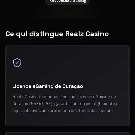
Responsible Gaming
Ce qui distingue Realz Casino
Licence eGaming de Curaçao
Realz Casino fonctionne sous une licence eGaming de
Curaçao (5536/JAZ), garantissant un jeu réglementé et
équitable avec une protection des fonds des joueurs.