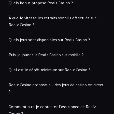
Quels bonus propose Realz Casino ?
À quelle vitesse les retraits sont-ils effectués sur
Realz Casino ?
Quels jeux sont disponibles sur Realz Casino ?
Puis-je jouer sur Realz Casino sur mobile ?
Quel est le dépôt minimum sur Realz Casino ?
Realz Casino propose-t-il des jeux de casino en direct
?
Comment puis-je contacter l'assistance de Realz
Casino ?