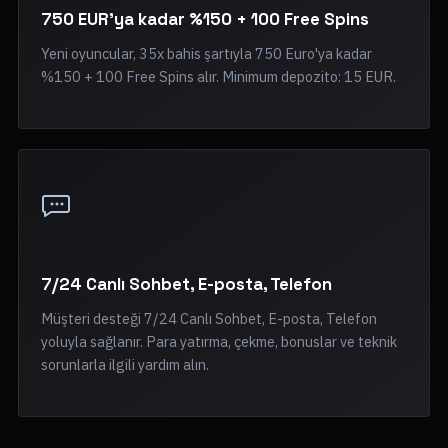
750 EUR'ya kadar %150 + 100 Free Spins
Yeni oyuncular, 35x bahis şartıyla 750 Euro'ya kadar
%150 + 100 Free Spins alır. Minimum depozito: 15 EUR.
7/24 Canlı Sohbet, E-posta, Telefon
Müşteri desteği 7/24 Canlı Sohbet, E-posta, Telefon
yoluyla sağlanır. Para yatırma, çekme, bonuslar ve teknik
sorunlarla ilgili yardım alın.