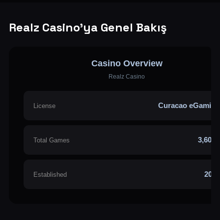
Realz Casino'ya Genel Bakış
Casino Overview
Realz Casino
Curacao eGaming
License
3,600+
Total Games
202
Established