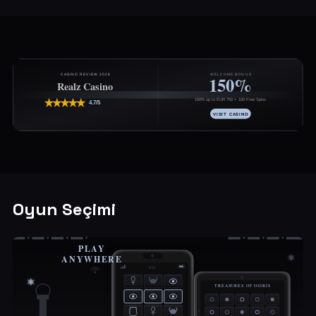
Realz
Casino
casino
review
2026
—
4.7/5
score
Oyun Seçimi
PLAY
ANYWHERE
9:41
TREASURES OF OSIRIS