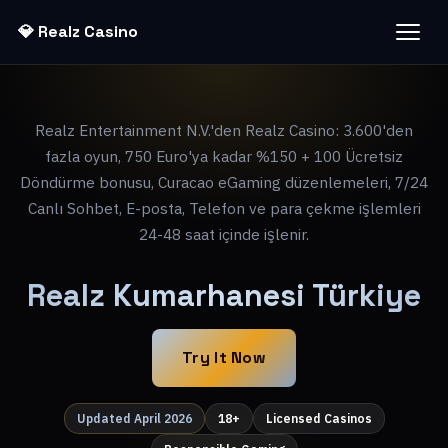
💎 Realz Casino
Realz Entertainment N.V.'den Realz Casino: 3.600'den
fazla oyun, 750 Euro'ya kadar %150 + 100 Ücretsiz
Döndürme bonusu, Curacao eGaming düzenlemeleri, 7/24
Canlı Sohbet, E-posta, Telefon ve para çekme işlemleri
24-48 saat içinde işlenir.
Realz Kumarhanesi Türkiye
Try It Now
Updated April 2026
18+
Licensed Casinos