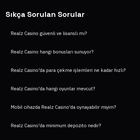
Sıkça Sorulan Sorular
Realz Casino güvenli ve lisanslı mı?
Realz Casino hangi bonusları sunuyor?
Realz Casino'da para çekme işlemleri ne kadar hızlı?
Realz Casino'da hangi oyunlar mevcut?
Mobil cihazda Realz Casino'da oynayabilir miyim?
Realz Casino'da minimum depozito nedir?