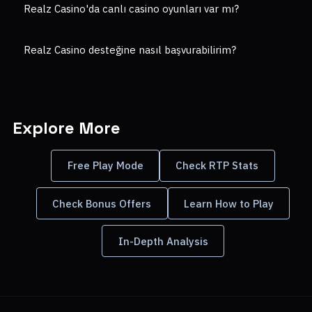
Realz Casino'da canlı casino oyunları var mı?
Realz Casino desteğine nasıl başvurabilirim?
Explore More
Free Play Mode
Check RTP Stats
Check Bonus Offers
Learn How to Play
In-Depth Analysis