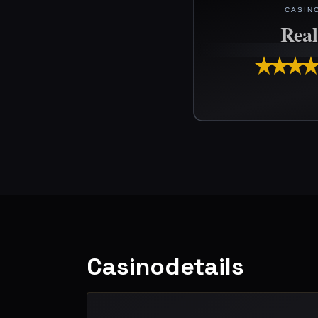
Casinodetails