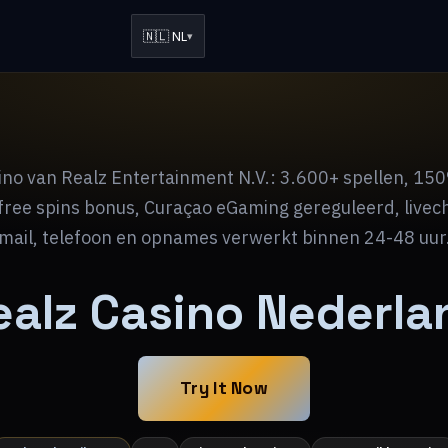
🇳🇱 NL
▾
ino van Realz Entertainment N.V.: 3.600+ spellen, 15
free spins bonus, Curaçao eGaming gereguleerd, livech
mail, telefoon en opnames verwerkt binnen 24-48 uur
ealz Casino Nederla
Try It Now