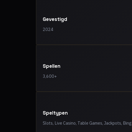
Gevestigd
2024
Spellen
3,600+
Speltypen
Slots, Live Casino, Table Games, Jackpots, Bin