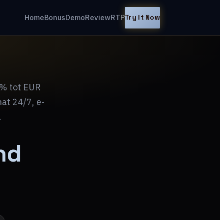
Home
Bonus
Demo
Review
RTP
Try It Now
0% tot EUR
at 24/7, e-
.
nd