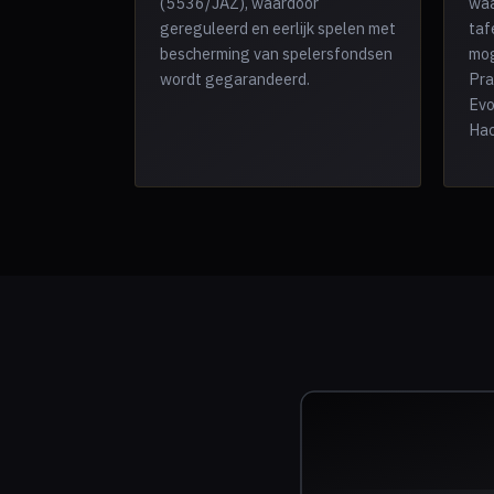
(5536/JAZ), waardoor
waa
gereguleerd en eerlijk spelen met
taf
bescherming van spelersfondsen
mog
wordt gegarandeerd.
Pra
Evo
Hac