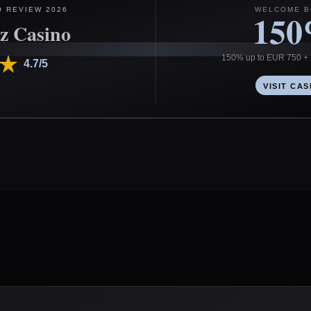
Casino
casino
review
2026
—
4.7/5
score