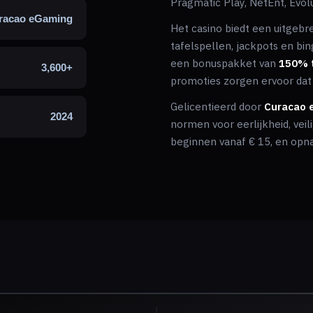
Pragmatic Play, NetEnt, Evo
racao eGaming
Het casino biedt een uitgebre
tafelspellen, jackpots en b
een bonuspakket van
150% t
3,600+
promoties zorgen ervoor dat 
Gelicentieerd door
Curacao 
2024
normen voor eerlijkheid, vei
beginnen vanaf € 15, en op
Realz