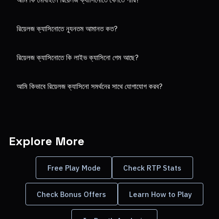
রিয়েলজ ক্যাসিনোতে ন্যূনতম আমানত কত?
রিয়েলজ ক্যাসিনোতে কি লাইভ ক্যাসিনো গেম আছে?
আমি কিভাবে রিয়েলজ ক্যাসিনো সমর্থনের সাথে যোগাযোগ করব?
Explore More
Free Play Mode
Check RTP Stats
Check Bonus Offers
Learn How to Play