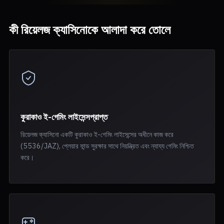
কী রিয়েলজ ক্যাসিনোকে আলাদা করে তোলে
কুরাকাও ই-গেমিং লাইসেন্সপ্রাপ্ত
রিয়েলজ ক্যাসিনো একটি কুরাকাও ই-গেমিং লাইসেন্সের অধীনে কাজ করে
(5536/JAZ), প্লেয়ার ফান্ড সুরক্ষার সাথে নিয়ন্ত্রিত এবং ন্যায্য গেমিং নিশ্চিত
করে।