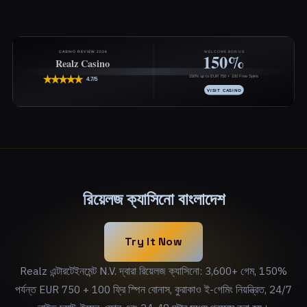
Realz
Casino
casino
review
2026
—
4.7/5
score
রিয়েলজ ক্যাসিনো বাংলাদেশ
Try It Now
Realz এন্টারটেইনমেন্ট N.V. দ্বারা রিয়েলজ ক্যাসিনো: 3,600+ গেম, 150%
পর্যন্ত EUR 750 + 100 ফ্রি স্পিন বোনাস, কুরাকাও ই-গেমিং নিয়ন্ত্রিত, 24/7