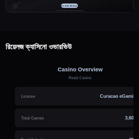
new
player
bonus
—
150%
up
রিয়েলজ ক্যাসিনো ওভারভিউ
to
EUR
750
Casino Overview
+
Realz Casino
100
Free
Curacao eGaming
License
Spins
for
3,600+
new
Total Games
members