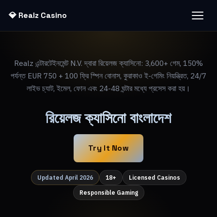
💎 Realz Casino
Realz এন্টারটেইনমেন্ট N.V. দ্বারা রিয়েলজ ক্যাসিনো: 3,600+ গেম, 150%
পর্যন্ত EUR 750 + 100 ফ্রি স্পিন বোনাস, কুরাকাও ই-গেমিং নিয়ন্ত্রিত, 24/7
লাইভ চ্যাট, ইমেল, ফোন এবং 24-48 ঘন্টার মধ্যে প্রসেস করা হয়।
রিয়েলজ ক্যাসিনো বাংলাদেশ
Try It Now
Updated April 2026
18+
Licensed Casinos
Responsible Gaming