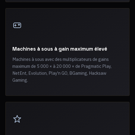
Machines à sous à gain maximum élevé
Machines à sous avec des multiplicateurs de gains
maximum de 5 000 × à 20 000 × de Pragmatic Play,
NetEnt, Evolution, Play'n GO, BGaming, Hacksaw
Gaming.