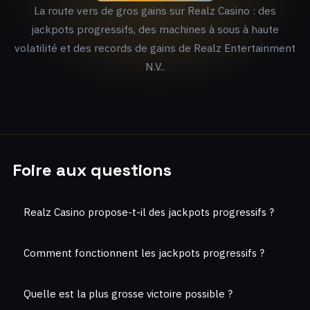
La route vers de gros gains sur Realz Casino : des
jackpots progressifs, des machines à sous à haute
volatilité et des records de gains de Realz Entertainment
N.V..
Foire aux questions
Realz Casino propose-t-il des jackpots progressifs ?
Comment fonctionnent les jackpots progressifs ?
Quelle est la plus grosse victoire possible ?