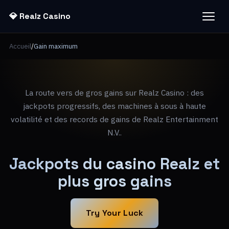
💎 Realz Casino
Accueil
/
Gain maximum
La route vers de gros gains sur Realz Casino : des
jackpots progressifs, des machines à sous à haute
volatilité et des records de gains de Realz Entertainment
N.V..
Jackpots du casino Realz et
plus gros gains
Try Your Luck