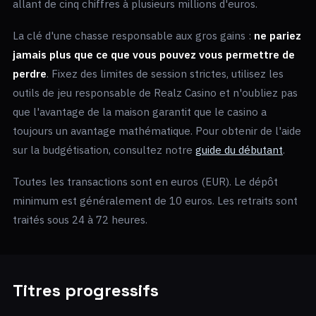
allant de cinq chiffres à plusieurs millions d'euros.
La clé d'une chasse responsable aux gros gains :
ne pariez
jamais plus que ce que vous pouvez vous permettre de
perdre
. Fixez des limites de session strictes, utilisez les
outils de jeu responsable de Realz Casino et n'oubliez pas
que l'avantage de la maison garantit que le casino a
toujours un avantage mathématique. Pour obtenir de l'aide
sur la budgétisation, consultez notre
guide du débutant
.
Toutes les transactions sont en euros (EUR). Le dépôt
minimum est généralement de 10 euros. Les retraits sont
traités sous 24 à 72 heures.
Titres progressifs