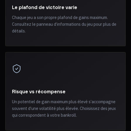
Le plafond de victoire varie
Chaque jeu a son propre plafond de gains maximum.
Consultez le panneau d’informations du jeu pour plus de
détails.
Risque vs récompense
Un potentiel de gain maximum plus élevé s’accompagne
souvent d’une volatilité plus élevée. Choisissez des jeux
qui correspondent à votre bankroll.