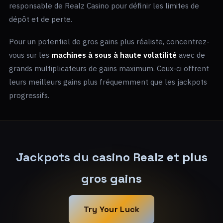
responsable de Realz Casino pour définir les limites de
dépôt et de perte.
Pour un potentiel de gros gains plus réaliste, concentrez-
vous sur les
machines à sous à haute volatilité
avec de
grands multiplicateurs de gains maximum. Ceux-ci offrent
leurs meilleurs gains plus fréquemment que les jackpots
progressifs.
Jackpots du casino Realz et plus
gros gains
Try Your Luck