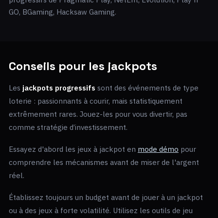
GO, BGaming, Hacksaw Gaming.
Conseils pour les jackpots
Les
jackpots progressifs
sont des événements de type
loterie : passionnants à courir, mais statistiquement
extrêmement rares. Jouez-les pour vous divertir, pas
comme stratégie d’investissement.
Essayez d'abord les jeux à jackpot en
mode démo
pour
comprendre les mécanismes avant de miser de l'argent
réel.
Établissez toujours un budget avant de jouer à un jackpot
ou à des jeux à forte volatilité. Utilisez les outils de jeu