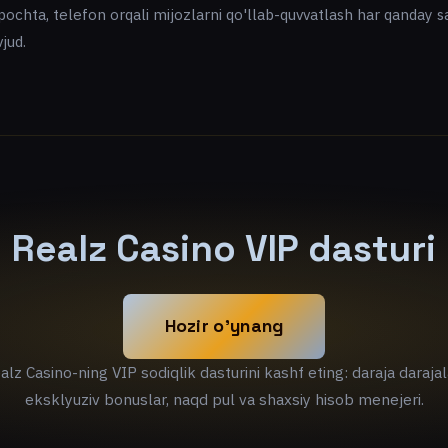
pochta, telefon orqali mijozlarni qo'llab-quvvatlash har qanday 
jud.
Realz Casino VIP dasturi
Hozir o'ynang
alz Casino-ning VIP sodiqlik dasturini kashf eting: daraja darajala
eksklyuziv bonuslar, naqd pul va shaxsiy hisob menejeri.