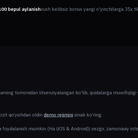
00 bepul aylanish
xush kelibsiz bonus yangi o'yinchilarga 35x tik
ming tomonidan litsenziyalangan bo'lib, qoidalarga muvofiqligi v
ozit qo‘yishdan oldin
demo rejimini
sinab ko‘ring.
 foydalanish mumkin (Ha (iOS & Android)) sezgir, zamonaviy inter