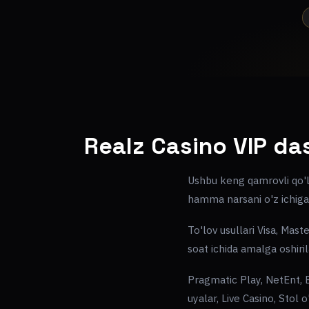
Realz Casino VIP da
Ushbu keng qamrovli qo'l
hamma narsani o'z ichiga 
To'lov usullari Visa, Mast
soat ichida amalga oshiril
Pragmatic Play, NetEnt, 
uyalar, Live Casino, Stol o'