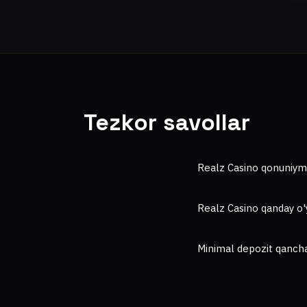
Tezkor savollar
Realz Casino qonuniym
Realz Casino qanday o'yi
Minimal depozit qanch