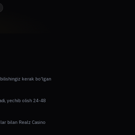
ilishingiz kerak bo'lgan
ladi, yechib olish 24-48
ar bilan Realz Casino
.