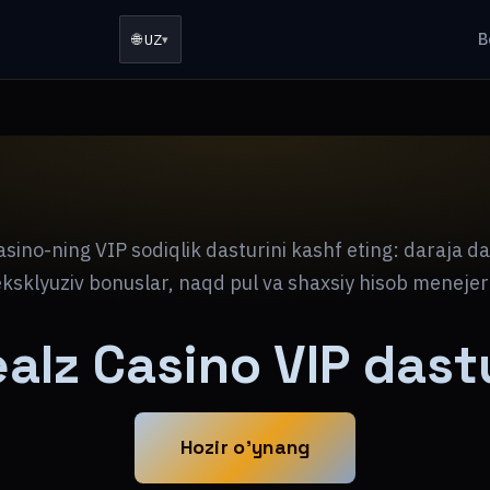
B
🌐 UZ
▾
sino-ning VIP sodiqlik dasturini kashf eting: daraja da
eksklyuziv bonuslar, naqd pul va shaxsiy hisob menejeri
alz Casino VIP dast
Hozir o'ynang