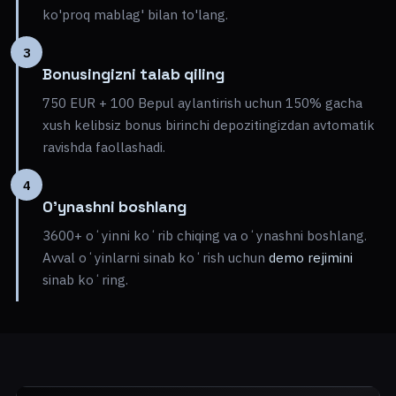
ko'proq mablag' bilan to'lang.
3
Bonusingizni talab qiling
750 EUR + 100 Bepul aylantirish uchun 150% gacha
xush kelibsiz bonus birinchi depozitingizdan avtomatik
ravishda faollashadi.
4
O'ynashni boshlang
3600+ oʻyinni koʻrib chiqing va oʻynashni boshlang.
Avval oʻyinlarni sinab koʻrish uchun
demo rejimini
sinab koʻring.