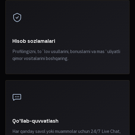
Hisob sozlamalari
Profilingizni, toʻlov usullarini, bonuslarni va masʼuliyatli
qimor vositalarini boshqaring.
Qo'llab-quvvatlash
Har qanday savol yoki muammolar uchun 24/7 Live Chat,