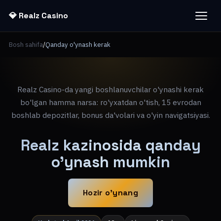
💎 Realz Casino
Bosh sahifa
/
Qanday o'ynash kerak
Realz Casino-da yangi boshlanuvchilar o'ynashi kerak
bo'lgan hamma narsa: ro'yxatdan o'tish, 15 evrodan
boshlab depozitlar, bonus da'volari va o'yin navigatsiyasi.
Realz kazinosida qanday
o'ynash mumkin
Hozir o'ynang