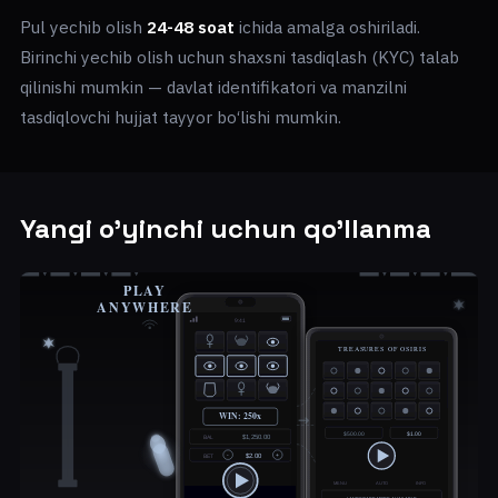
Pul yechib olish
24-48 soat
ichida amalga oshiriladi.
Birinchi yechib olish uchun shaxsni tasdiqlash (KYC) talab
qilinishi mumkin — davlat identifikatori va manzilni
tasdiqlovchi hujjat tayyor bo‘lishi mumkin.
Yangi o'yinchi uchun qo'llanma
PLAY
ANYWHERE
9:41
TREASURES OF OSIRIS
WIN: 250x
$500.00
$1.00
BAL
$1,250.00
-
+
BET
$2.00
MENU
AUTO
INFO
LANDSCAPE MODE AVAILABLE