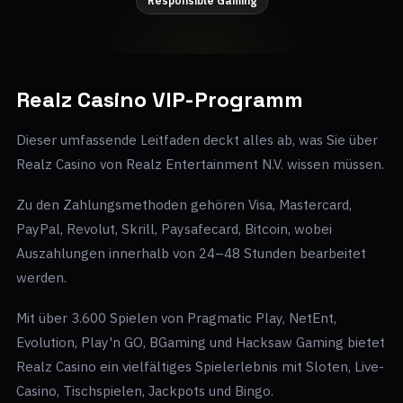
Responsible Gaming
Realz Casino VIP-Programm
Dieser umfassende Leitfaden deckt alles ab, was Sie über
Realz Casino von Realz Entertainment N.V. wissen müssen.
Zu den Zahlungsmethoden gehören Visa, Mastercard,
PayPal, Revolut, Skrill, Paysafecard, Bitcoin, wobei
Auszahlungen innerhalb von 24–48 Stunden bearbeitet
werden.
Mit über 3.600 Spielen von Pragmatic Play, NetEnt,
Evolution, Play'n GO, BGaming und Hacksaw Gaming bietet
Realz Casino ein vielfältiges Spielerlebnis mit Sloten, Live-
Casino, Tischspielen, Jackpots und Bingo.