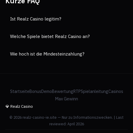
Kurze FAQ
Ist Realz Casino legitim?
Welche Spiele bietet Realz Casino an?
Wie hoch ist die Mindesteinzahlung?
Startseite
Bonus
Demo
Bewertung
RTP
Spielanleitung
Casinos
Max Gewinn
💎 Realz Casino
© 2026 realz-casino-ie.site — Nur zu Informationszwecken. | Last
reviewed: April 2026