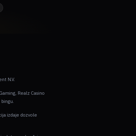
nt N.V.
 Gaming, Realz Casino
 bingu.
ija izdaje dozvole