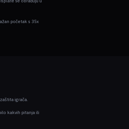
 isplate se obrađuju u
nažan početak s 35x
aštita igrača.
o kakvih pitanja ili