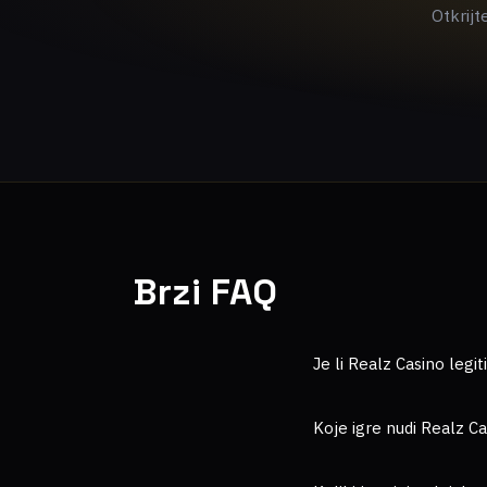
Otkrijt
Brzi FAQ
Je li Realz Casino legi
Koje igre nudi Realz C