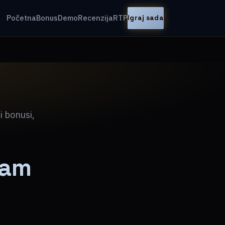
Početna
Bonus
Demo
Recenzija
RTP
Igraj sada
i bonusi,
ram