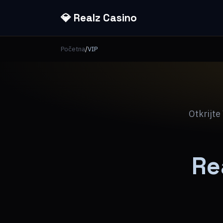
💎 Realz Casino
Početna
/
VIP
Otkrijte
Re