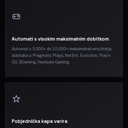
Automati s visokim maksimalnim dobitkom
Automati s 5.000× do 20.000× maksimalnih množitelja
dobitaka iz Pragmatic Playa, NetEnt, Evolution, Play'n
GO, BGaming, Hacksaw Gaming.
Pobjednička kapa varira