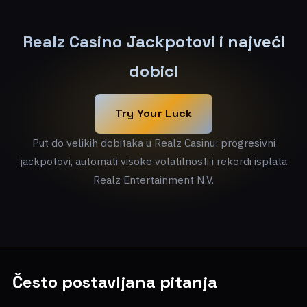
Realz Casino Jackpotovi i najveći
dobici
Try Your Luck
Put do velikih dobitaka u Realz Casinu: progresivni
jackpotovi, automati visoke volatilnosti i rekordi isplata
Realz Entertainment N.V.
Često postavljana pitanja