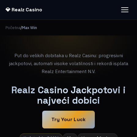
💎 Realz Casino
Početna
/
Max Win
Put do velikih dobitaka u Realz Casinu: progresivni
jackpotovi, automati visoke volatilnosti i rekordi isplata
Realz Entertainment N.V.
Realz Casino Jackpotovi i
najveći dobici
Try Your Luck