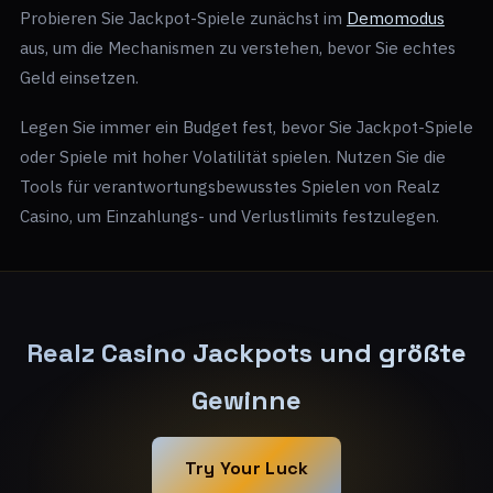
Probieren Sie Jackpot-Spiele zunächst im
Demomodus
aus, um die Mechanismen zu verstehen, bevor Sie echtes
Geld einsetzen.
Legen Sie immer ein Budget fest, bevor Sie Jackpot-Spiele
oder Spiele mit hoher Volatilität spielen. Nutzen Sie die
Tools für verantwortungsbewusstes Spielen von Realz
Casino, um Einzahlungs- und Verlustlimits festzulegen.
Realz Casino Jackpots und größte
Gewinne
Try Your Luck