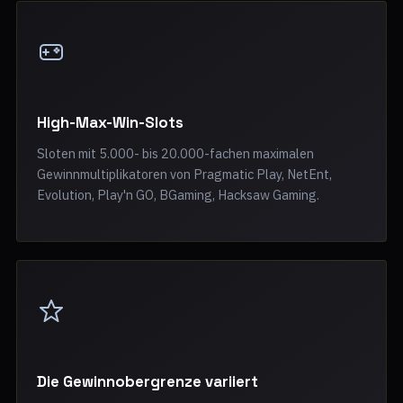
High-Max-Win-Slots
Sloten mit 5.000- bis 20.000-fachen maximalen
Gewinnmultiplikatoren von Pragmatic Play, NetEnt,
Evolution, Play'n GO, BGaming, Hacksaw Gaming.
Die Gewinnobergrenze variiert