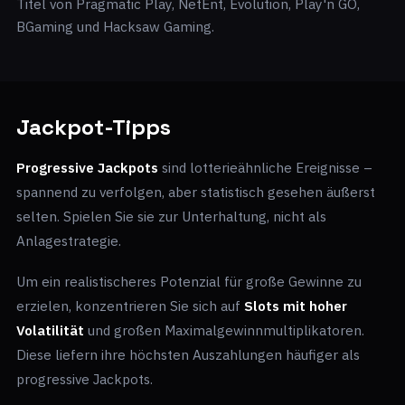
Titel von Pragmatic Play, NetEnt, Evolution, Play'n GO,
BGaming und Hacksaw Gaming.
Jackpot-Tipps
Progressive Jackpots
sind lotterieähnliche Ereignisse –
spannend zu verfolgen, aber statistisch gesehen äußerst
selten. Spielen Sie sie zur Unterhaltung, nicht als
Anlagestrategie.
Um ein realistischeres Potenzial für große Gewinne zu
erzielen, konzentrieren Sie sich auf
Slots mit hoher
Volatilität
und großen Maximalgewinnmultiplikatoren.
Diese liefern ihre höchsten Auszahlungen häufiger als
progressive Jackpots.