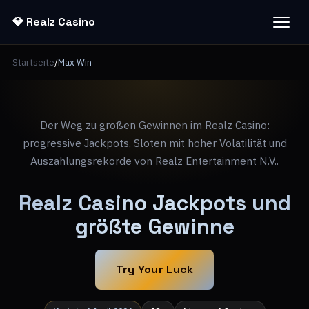
💎 Realz Casino
Startseite
/
Max Win
Der Weg zu großen Gewinnen im Realz Casino:
progressive Jackpots, Sloten mit hoher Volatilität und
Auszahlungsrekorde von Realz Entertainment N.V..
Realz Casino Jackpots und
größte Gewinne
Try Your Luck