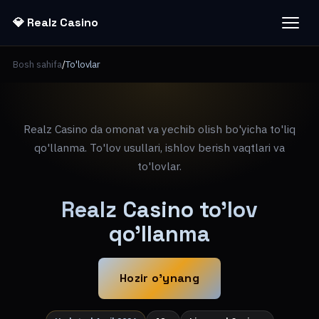
💎 Realz Casino
Bosh sahifa
/
To'lovlar
Realz Casino da omonat va yechib olish bo'yicha to'liq
qo'llanma. To'lov usullari, ishlov berish vaqtlari va
to'lovlar.
Realz Casino to'lov
qo'llanma
Hozir o'ynang