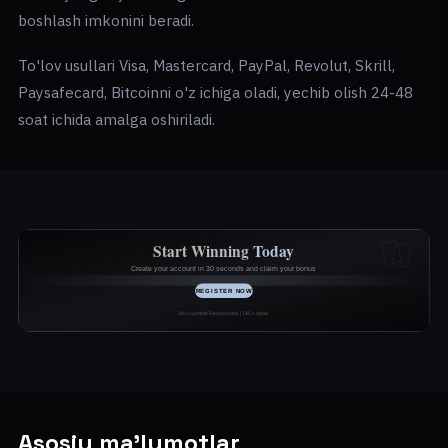
boshlash imkonini beradi.
To'lov usullari Visa, Mastercard, PayPal, Revolut, Skrill,
Paysafecard, Bitcoinni o'z ichiga oladi, yechib olish 24-48
soat ichida amalga oshiriladi.
Register
at
Realz
Casino
—
start
winning
today
Asosiy ma'lumotlar