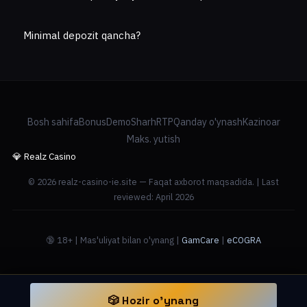
Minimal depozit qancha?
Bosh sahifa
Bonus
Demo
Sharh
RTP
Qanday o'ynash
Kazinoar
Maks. yutish
💎 Realz Casino
© 2026 realz-casino-ie.site — Faqat axborot maqsadida. | Last
reviewed: April 2026
🔞 18+ | Mas'uliyat bilan o'ynang |
GamCare
|
eCOGRA
🎲 Hozir o'ynang