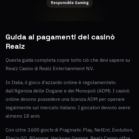
Responsible Gaming
Guida ai pagamenti del casinò
Realz
Questa guida completa copre tutto ciò che devi sapere su
Realz Casino di Realz Entertainment N.V..
In Italia, il gioco d'azzardo online è regolamentato
dall'Agenzia delle Dogane e dei Monopoli (ADM). I casinò
online devono possedere una licenza ADM per operare
legalmente sul mercato italiano. I giocatori devono avere
almeno 18 anni.
Con oltre 3.600 giochi di Pragmatic Play, NetEnt, Evolution,
Play'n GO, BGaming, Hacksaw Gaming, Realz Casino offre