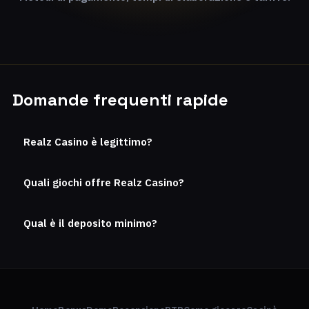
Domande frequenti rapide
Realz Casino è legittimo?
Quali giochi offre Realz Casino?
Qual è il deposito minimo?