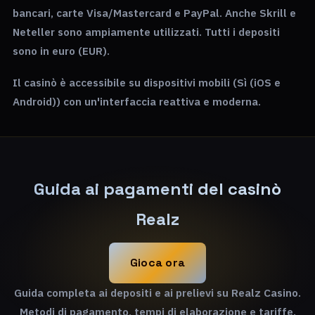
bancari, carte Visa/Mastercard e PayPal. Anche Skrill e
Neteller sono ampiamente utilizzati. Tutti i depositi
sono in euro (EUR).
Il casinò è accessibile su dispositivi mobili (Sì (iOS e
Android)) con un'interfaccia reattiva e moderna.
Guida ai pagamenti del casinò
Realz
Gioca ora
Guida completa ai depositi e ai prelievi su Realz Casino.
Metodi di pagamento, tempi di elaborazione e tariffe.