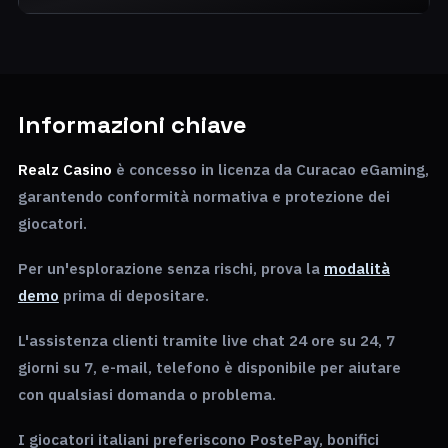
Casino
—
start
winning
today
Informazioni chiave
Realz Casino
è concesso in licenza da Curacao eGaming,
garantendo conformità normativa e protezione dei
giocatori.
Per un'esplorazione senza rischi, prova la
modalità
demo
prima di depositare.
L'assistenza clienti tramite live chat 24 ore su 24, 7
giorni su 7, e-mail, telefono è disponibile per aiutare
con qualsiasi domanda o problema.
I giocatori italiani preferiscono PostePay, bonifici