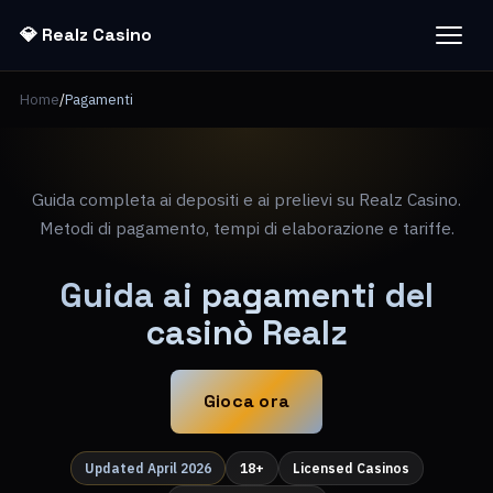
💎 Realz Casino
Home
/
Pagamenti
Guida completa ai depositi e ai prelievi su Realz Casino.
Metodi di pagamento, tempi di elaborazione e tariffe.
Guida ai pagamenti del
casinò Realz
Gioca ora
Updated April 2026
18+
Licensed Casinos