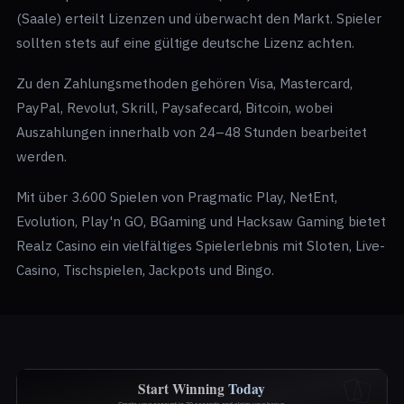
(Saale) erteilt Lizenzen und überwacht den Markt. Spieler
sollten stets auf eine gültige deutsche Lizenz achten.
Zu den Zahlungsmethoden gehören Visa, Mastercard,
PayPal, Revolut, Skrill, Paysafecard, Bitcoin, wobei
Auszahlungen innerhalb von 24–48 Stunden bearbeitet
werden.
Mit über 3.600 Spielen von Pragmatic Play, NetEnt,
Evolution, Play'n GO, BGaming und Hacksaw Gaming bietet
Realz Casino ein vielfältiges Spielerlebnis mit Sloten, Live-
Casino, Tischspielen, Jackpots und Bingo.
Register