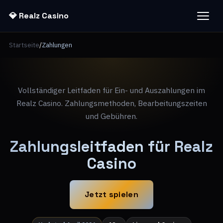
💎 Realz Casino
Startseite
/
Zahlungen
Vollständiger Leitfaden für Ein- und Auszahlungen im
Realz Casino. Zahlungsmethoden, Bearbeitungszeiten
und Gebühren.
Zahlungsleitfaden für Realz
Casino
Jetzt spielen