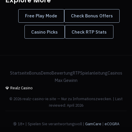
Free Play Mode
Check Bonus Offers
Casino Picks
Check RTP Stats
Startseite
Bonus
Demo
Bewertung
RTP
Spielanleitung
Casinos
Max Gewinn
💎 Realz Casino
© 2026 realz-casino-ie.site — Nur zu Informationszwecken. | Last
reviewed: April 2026
🔞 18+ | Spielen Sie verantwortungsvoll |
GamCare
|
eCOGRA