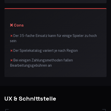
❌ Cons
Der 35-fache Einsatz kann für einige Spieler zu hoch
sein
Der Spielekatalog variiert je nach Region
Bei einigen Zahlungsmethoden fallen
Bearbeitungsgebühren an
UX & Schnittstelle