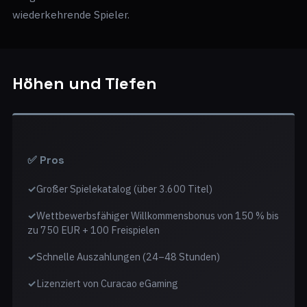
wiederkehrende Spieler.
Höhen und Tiefen
✅ Pros
Großer Spielekatalog (über 3.600 Titel)
Wettbewerbsfähiger Willkommensbonus von 150 % bis
zu 750 EUR + 100 Freispielen
Schnelle Auszahlungen (24–48 Stunden)
Lizenziert von Curacao eGaming