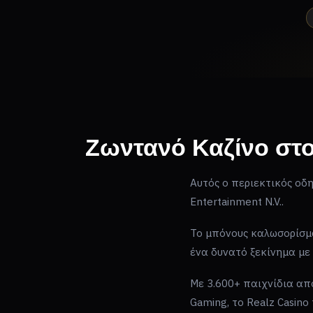
Ζωντανό Καζίνο στο
Αυτός ο περιεκτικός οδη
Entertainment N.V..
Το μπόνους καλωσορίσ
ένα δυνατό ξεκίνημα με
Με 3.600+ παιχνίδια από
Gaming, το Realz Casino