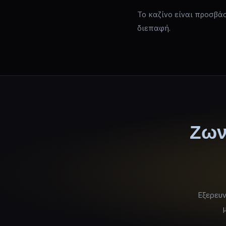
Το καζίνο είναι προσβάσ
διεπαφή.
Ζων
Εξερευν