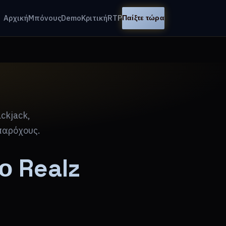
Αρχική
Μπόνους
Demo
Κριτική
RTP
Παίξτε τώρα
ckjack,
παρόχους.
ο Realz