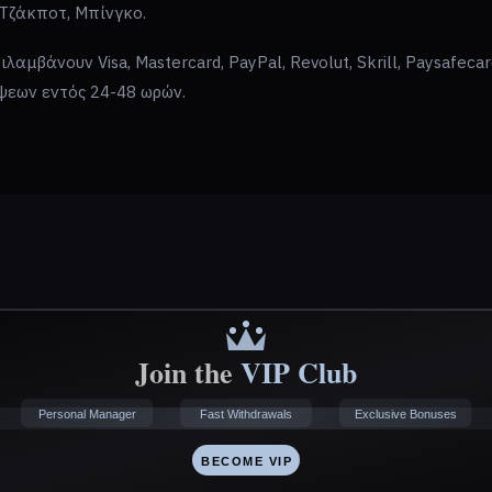
 Τζάκποτ, Μπίνγκο.
αμβάνουν Visa, Mastercard, PayPal, Revolut, Skrill, Paysafecard
ψεων εντός 24-48 ωρών.
Realz
Casino
loyalty
program
—
earn