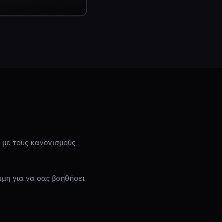
 με τους κανονισμούς
ιμη για να σας βοηθήσει