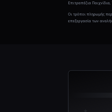
Επιτραπέζια Παιχνίδια,
Οι τρόποι πληρωμής περιλ
επεξεργασία των αναλή