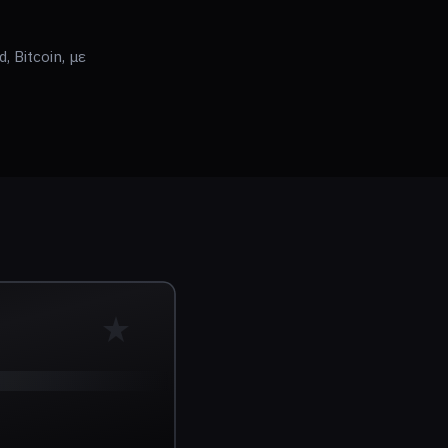
, Bitcoin, με