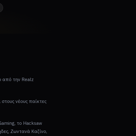
o από την Realz
ι στους νέους παίκτες
BGaming, το Hacksaw
ηδες, Ζωντανά Καζίνο,