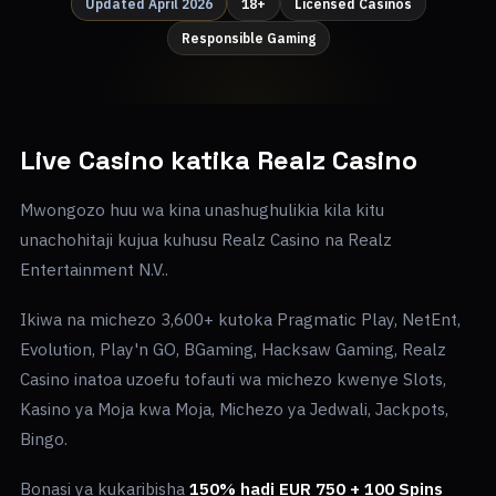
Updated April 2026
18+
Licensed Casinos
Responsible Gaming
Live Casino katika Realz Casino
Mwongozo huu wa kina unashughulikia kila kitu
unachohitaji kujua kuhusu Realz Casino na Realz
Entertainment N.V..
Ikiwa na michezo 3,600+ kutoka Pragmatic Play, NetEnt,
Evolution, Play'n GO, BGaming, Hacksaw Gaming, Realz
Casino inatoa uzoefu tofauti wa michezo kwenye Slots,
Kasino ya Moja kwa Moja, Michezo ya Jedwali, Jackpots,
Bingo.
Bonasi ya kukaribisha
150% hadi EUR 750 + 100 Spins