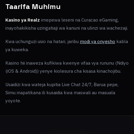
on
Taarifa Muhimu
every
bet
Kasino ya Realz
imepewa leseni na Curacao eGaming,
inayohakikisha uzingatiaji wa kanuni na ulinzi wa wachezaji.
Kwa uchunguzi usio na hatari, jaribu
modi ya onyesho
kabla
ya kuweka.
Kasino hii inaweza kufikiwa kwenye vifaa vya rununu (Ndiyo
(iOS & Android)) yenye kiolesura cha kisasa kinachojibu.
Usaidizi kwa wateja kupitia Live Chat 24/7, Barua pepe,
Simu inapatikana ili kusaidia kwa maswali au masuala
yoyote.