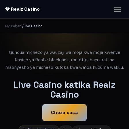
💎 Realz Casino
Nyumbani
/
Live Casino
Gundua michezo ya wauzaji wa moja kwa moja kwenye
Kasino ya Realz: blackjack, roulette, baccarat, na
maonyesho ya michezo kutoka kwa watoa huduma wakuu.
Live Casino katika Realz
Casino
Cheza sasa