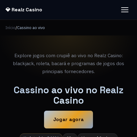
💎 Realz Casino
Início
/
Cassino ao vivo
Explore jogos com crupiê ao vivo no Realz Casino:
blackjack, roleta, bacará e programas de jogos dos
principais fornecedores.
Cassino ao vivo no Realz
Casino
Jogar agora