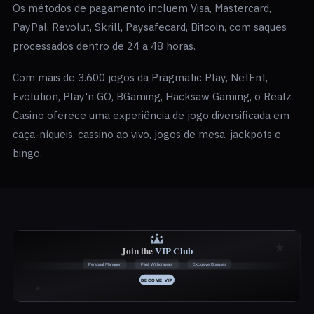
Os métodos de pagamento incluem Visa, Mastercard,
PayPal, Revolut, Skrill, Paysafecard, Bitcoin, com saques
processados dentro de 24 a 48 horas.
Com mais de 3.600 jogos da Pragmatic Play, NetEnt,
Evolution, Play'n GO, BGaming, Hacksaw Gaming, o Realz
Casino oferece uma experiência de jogo diversificada em
caça-níqueis, cassino ao vivo, jogos de mesa, jackpots e
bingo.
Realz
Casino
loyalty
program