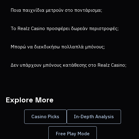
Ποια παιχνίδια μετρούν στο ποντάρισμα;
Το Realz Casino προσφέρει δωρεάν περιστροφές;
Μπορώ να διεκδικήσω πολλαπλά μπόνους;
Δεν υπάρχουν μπόνους κατάθεσης στο Realz Casino;
Explore More
Casino Picks
In-Depth Analysis
Free Play Mode