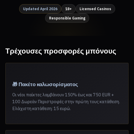
Updated April 2026
18+
Licensed Casinos
Responsible Gaming
Τρέχουσες προσφορές μπόνους
🎁 Πακέτο καλωσορίσματος
Οι νέοι παίκτες λαμβάνουν 150% έως και 750 EUR +
100 Δωρεάν Περιστροφές στην πρώτη τους κατάθεση.
Ελάχιστη κατάθεση: 15 ευρώ.