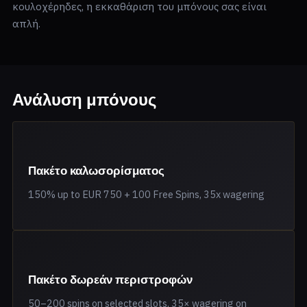
κουλοχέρηδες, η εκκαθάριση του μπόνους σας είναι
απλή.
Ανάλυση μπόνους
Πακέτο καλωσορίσματος
150% up to EUR 750 + 100 Free Spins, 35x wagering
Πακέτο δωρεάν περιστροφών
50–200 spins on selected slots, 35× wagering on