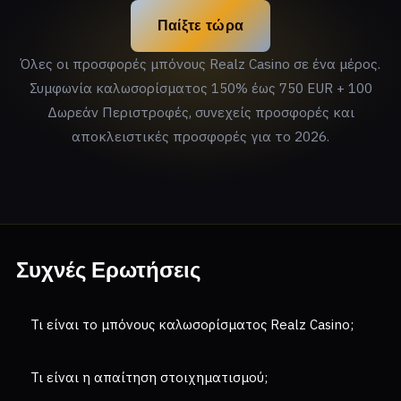
Παίξτε τώρα
Όλες οι προσφορές μπόνους Realz Casino σε ένα μέρος.
Συμφωνία καλωσορίσματος 150% έως 750 EUR + 100
Δωρεάν Περιστροφές, συνεχείς προσφορές και
αποκλειστικές προσφορές για το 2026.
Συχνές Ερωτήσεις
Τι είναι το μπόνους καλωσορίσματος Realz Casino;
Τι είναι η απαίτηση στοιχηματισμού;