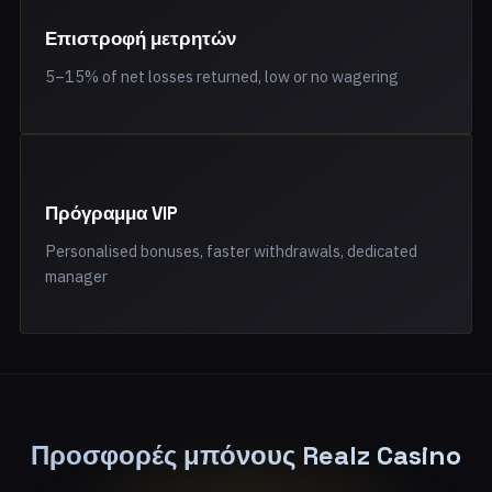
Επιστροφή μετρητών
5–15% of net losses returned, low or no wagering
Πρόγραμμα VIP
Personalised bonuses, faster withdrawals, dedicated
manager
Προσφορές μπόνους Realz Casino