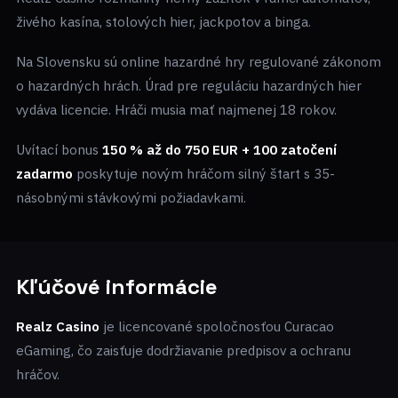
živého kasína, stolových hier, jackpotov a binga.
Na Slovensku sú online hazardné hry regulované zákonom
o hazardných hrách. Úrad pre reguláciu hazardných hier
vydáva licencie. Hráči musia mať najmenej 18 rokov.
Uvítací bonus
150 % až do 750 EUR + 100 zatočení
zadarmo
poskytuje novým hráčom silný štart s 35-
násobnými stávkovými požiadavkami.
Kľúčové informácie
Realz Casino
je licencované spoločnosťou Curacao
eGaming, čo zaisťuje dodržiavanie predpisov a ochranu
hráčov.