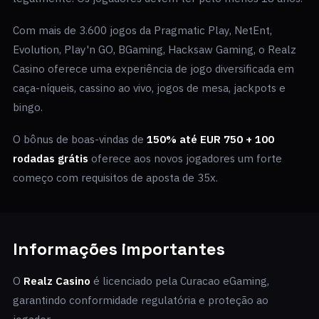
Com mais de 3.600 jogos da Pragmatic Play, NetEnt,
Evolution, Play'n GO, BGaming, Hacksaw Gaming, o Realz
Casino oferece uma experiência de jogo diversificada em
caça-níqueis, cassino ao vivo, jogos de mesa, jackpots e
bingo.
O bônus de boas-vindas de
150% até EUR 750 + 100
rodadas grátis
oferece aos novos jogadores um forte
começo com requisitos de aposta de 35x.
Informações importantes
O
Realz Casino
é licenciado pela Curacao eGaming,
garantindo conformidade regulatória e proteção ao