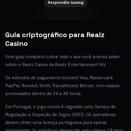
Responsible Gaming
Guia criptográfico para Realz
Casino
Este guia completo cobre tudo o que você precisa saber
sobre o Realz Casino da Realz Entertainment N.V..
Os métodos de pagamento incluem Visa, Mastercard,
PayPal, Revolut, Skrill, Paysafecard, Bitcoin, com saques
processados dentro de 24 a 48 horas.
Em Portugal, o jogo online é regulado pelo Serviço de
Regulação e Inspeção de Jogos (SRIJ). Os operadores
devem obter uma licença portuguesa para operar
legalmente. Os jogadores devem ter pelo menos 18 anos.