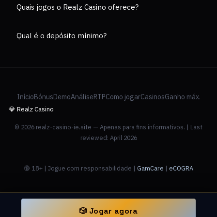
Quais jogos o Realz Casino oferece?
Qual é o depósito mínimo?
Início
Bónus
Demo
Análise
RTP
Como jogar
Casinos
Ganho máx.
💎 Realz Casino
© 2026 realz-casino-ie.site — Apenas para fins informativos. | Last
reviewed: April 2026
🔞 18+ | Jogue com responsabilidade |
GamCare
|
eCOGRA
🎲 Jogar agora