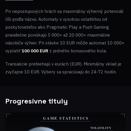
Pri nepostupových hrách sa maximálny výherný potenciál
líši podľa názvu. Automaty s vysokou volatilitou od
poskytovateľov ako Pragmatic Play a Push Gaming
pravidelne ponúkajú 5 000× až 20 000× maximálne
násobiče výhier. Pri stávke 10 EUR môže automat 10 000×
vyplatiť
100 000 EUR
z jedného bonusového kola.
Transakcie prebiehajú v eurách (EUR). Minimálny vklad je
zvyčajne 10 EUR. Výbery sa spracúvajú do 24-72 hodín.
Progresívne tituly
GAME STATISTICS
VOLATILITY
95%