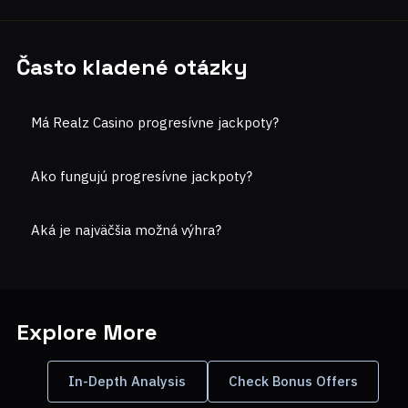
Často kladené otázky
Má Realz Casino progresívne jackpoty?
Ako fungujú progresívne jackpoty?
Aká je najväčšia možná výhra?
Explore More
In-Depth Analysis
Check Bonus Offers