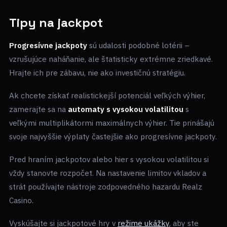
Tipy na jackpot
Progresívne jackpoty
sú udalosti podobné lotérii –
vzrušujúce naháňanie, ale štatisticky extrémne zriedkavé.
Hrajte ich pre zábavu, nie ako investičnú stratégiu.
Ak chcete získať realistickejší potenciál veľkých výhier,
zamerajte sa na
automaty s vysokou volatilitou
s
veľkými multiplikátormi maximálnych výhier. Tie prinášajú
svoje najvyššie výplaty častejšie ako progresívne jackpoty.
Pred hraním jackpotov alebo hier s vysokou volatilitou si
vždy stanovte rozpočet. Na nastavenie limitov vkladov a
strát používajte nástroje zodpovedného hazardu Realz
Casino.
Vyskúšajte si jackpotové hry v
režime ukážky
, aby ste