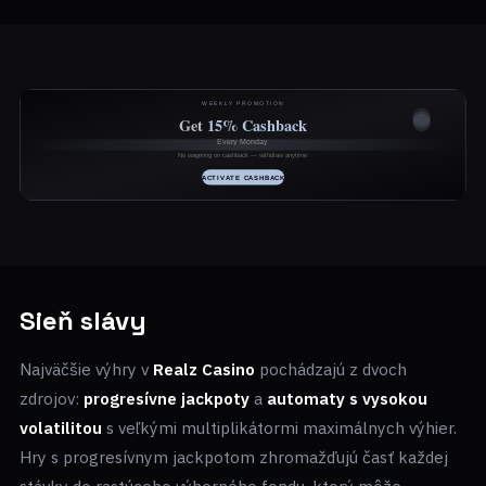
Realz
Casino
cashback
promotion
—
get
15%
back
Sieň slávy
every
week
Najväčšie výhry v
Realz Casino
pochádzajú z dvoch
zdrojov:
progresívne jackpoty
a
automaty s vysokou
volatilitou
s veľkými multiplikátormi maximálnych výhier.
Hry s progresívnym jackpotom zhromažďujú časť každej