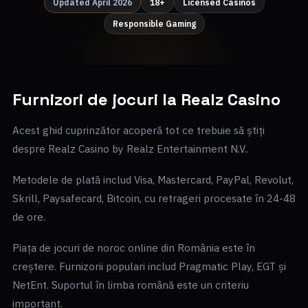
Updated April 2026
18+
Licensed Casinos
Responsible Gaming
Furnizori de jocuri la Realz Casino
Acest ghid cuprinzător acoperă tot ce trebuie să știți
despre Realz Casino by Realz Entertainment N.V..
Metodele de plată includ Visa, Mastercard, PayPal, Revolut,
Skrill, Paysafecard, Bitcoin, cu retrageri procesate în 24-48
de ore.
Piața de jocuri de noroc online din România este în
creștere. Furnizorii populari includ Pragmatic Play, EGT și
NetEnt. Suportul în limba română este un criteriu
important.