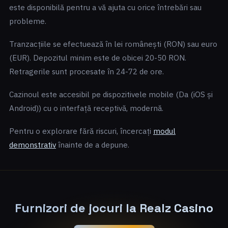
este disponibilă pentru a vă ajuta cu orice întrebări sau
probleme.
Tranzacțiile se efectuează în lei românești (RON) sau euro
(EUR). Depozitul minim este de obicei 20-50 RON.
Retragerile sunt procesate în 24-72 de ore.
Cazinoul este accesibil pe dispozitivele mobile (Da (iOS și
Android)) cu o interfață receptivă, modernă.
Pentru o explorare fără riscuri, încercați
modul
demonstrativ
înainte de a depune.
Furnizori de jocuri la Realz Casino