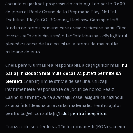
Jocurile cu jackpot progresiv din catalogul de peste 3.600
de jocuri al Realz Casino de la Pragmatic Play, NetEnt,
Evolution, Play'n GO, BGaming, Hacksaw Gaming oferă
fonduri de premii comune care cresc cu fiecare pariu. Când
lovesc - și în cele din urmă o fac întotdeauna - câștigătorul
pleacă cu orice, de la cinci cifre la premii de mai multe
milioane de euro.
Cheia pentru urmărirea responsabilă a câștigurilor mari:
nu
pariați niciodată mai mult decât vă puteți permite să
pierdeți
. Stabiliți limite stricte de sesiune, utilizați
instrumentele responsabile de jocuri de noroc Realz
Casino și amintiți-vă că avantajul casei asigură ca cazinoul
să aibă întotdeauna un avantaj matematic. Pentru ajutor
pentru buget, consultați
ghidul pentru începători
.
Tranzacțiile se efectuează în lei românești (RON) sau euro