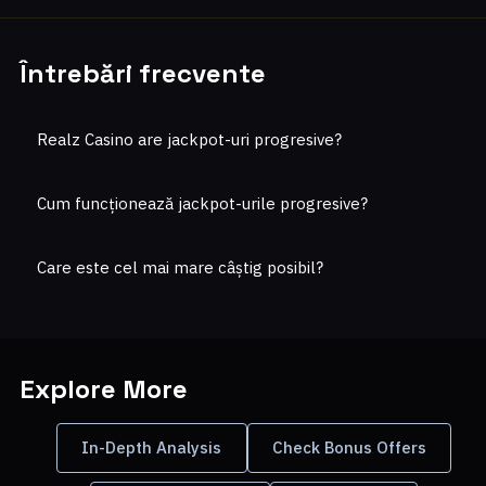
Întrebări frecvente
Realz Casino are jackpot-uri progresive?
Cum funcționează jackpot-urile progresive?
Care este cel mai mare câștig posibil?
Explore More
In-Depth Analysis
Check Bonus Offers