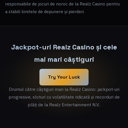
responsabile de jocuri de noroc de la Realz Casino pentru
a stabili limitele de depunere și pierderi.
Jackpot-uri Realz Casino și cele
mai mari câștiguri
Try Your Luck
Drumul către câștiguri mari la Realz Casino: jackpot-uri
progresive, sloturi cu volatilitate ridicată și recorduri de
plăți de la Realz Entertainment N.V..