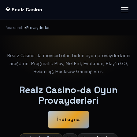
💎 Realz Casino
Ana səhifə
/
Provayderlər
Realz Casino-da mövcud olan bütün oyun provayderlərini
araşdırın: Pragmatic Play, NetEnt, Evolution, Play'n GO,
BGaming, Hacksaw Gaming və s.
Realz Casino-da Oyun
Provayderləri
İndi oyna