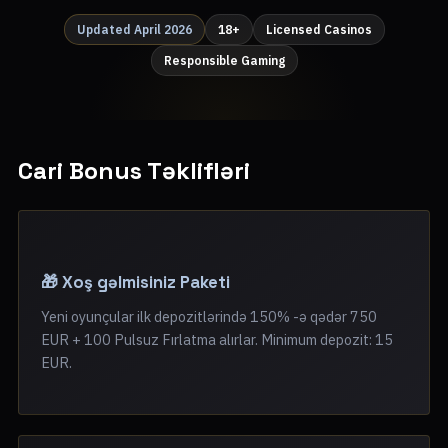
Updated April 2026
18+
Licensed Casinos
Responsible Gaming
Cari Bonus Təklifləri
🎁 Xoş gəlmisiniz Paketi
Yeni oyunçular ilk depozitlərində 150% -ə qədər 750
EUR + 100 Pulsuz Fırlatma alırlar. Minimum depozit: 15
EUR.