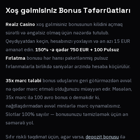
up
Xoş gəlmisiniz Bonus Təfərrüatları
to
EUR
Realz Casino
xoş gəlmisiniz bonusunun kilidini açmaq
750
sürətli və əngəlsiz olmaq üçün nəzərdə tutulub.
+
Qeydiyyatdan keçin, hesabınızı yoxlayın və ən azı 15 EUR
100
əmanət edin.
150% -ə qədər 750 EUR + 100 Pulsuz
Free
Fırlatma
bonusu hər hansı paketlənmiş pulsuz
Spins
fırlanmalarla birlikdə saniyələr ərzində hesaba köçürülür.
for
35x mərc tələbi
bonus uduşlarını geri götürməzdən əvvəl
new
nə qədər mərc etməli olduğunuzu müəyyən edir. Məsələn,
members
35x mərc ilə 100 avro bonus o deməkdir ki,
nağdlaşdırmadan əvvəl minlərlə mərc oynamalısınız.
Slotlar 100% sayılır — bonusunuzu təmizləmək üçün ən
səmərəli yol.
Sıfır riskli təqdimat üçün, əgər varsa,
depozit bonusu
ilə