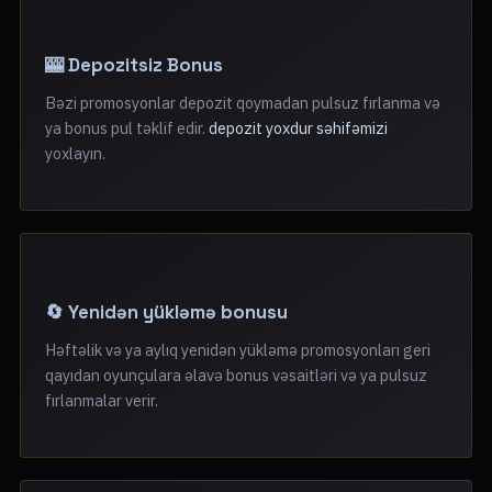
🎰 Depozitsiz Bonus
Bəzi promosyonlar depozit qoymadan pulsuz fırlanma və
ya bonus pul təklif edir.
depozit yoxdur səhifəmizi
yoxlayın.
🔄 Yenidən yükləmə bonusu
Həftəlik və ya aylıq yenidən yükləmə promosyonları geri
qayıdan oyunçulara əlavə bonus vəsaitləri və ya pulsuz
fırlanmalar verir.