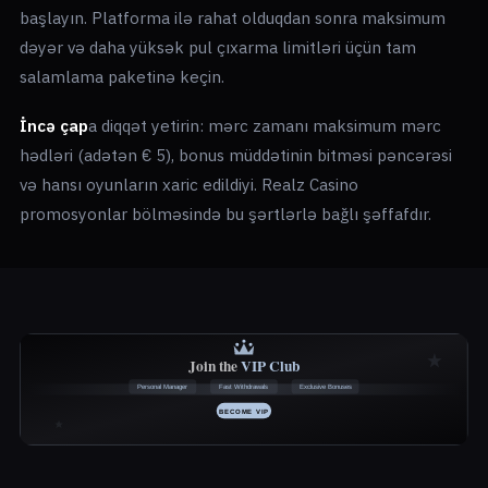
başlayın. Platforma ilə rahat olduqdan sonra maksimum
dəyər və daha yüksək pul çıxarma limitləri üçün tam
salamlama paketinə keçin.
İncə çap
a diqqət yetirin: mərc zamanı maksimum mərc
hədləri (adətən € 5), bonus müddətinin bitməsi pəncərəsi
və hansı oyunların xaric edildiyi. Realz Casino
promosyonlar bölməsində bu şərtlərlə bağlı şəffafdır.
Realz
Casino
loyalty
program
—