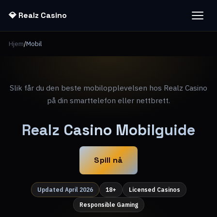
💎 Realz Casino
Hjem
/
Mobil
Slik får du den beste mobilopplevelsen hos Realz Casino
på din smarttelefon eller nettbrett.
Realz Casino Mobilguide
Spill nå
Updated April 2026
18+
Licensed Casinos
Responsible Gaming