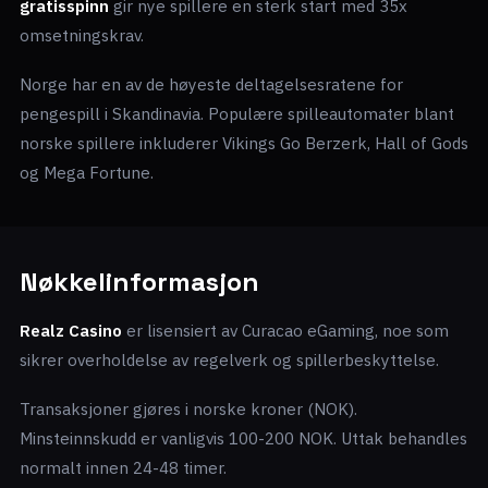
gratisspinn
gir nye spillere en sterk start med 35x
omsetningskrav.
Norge har en av de høyeste deltagelsesratene for
pengespill i Skandinavia. Populære spilleautomater blant
norske spillere inkluderer Vikings Go Berzerk, Hall of Gods
og Mega Fortune.
Nøkkelinformasjon
Realz Casino
er lisensiert av Curacao eGaming, noe som
sikrer overholdelse av regelverk og spillerbeskyttelse.
Transaksjoner gjøres i norske kroner (NOK).
Minsteinnskudd er vanligvis 100-200 NOK. Uttak behandles
normalt innen 24-48 timer.