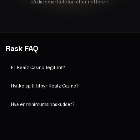
på din smarttelefon eller nettbrett.
Rask FAQ
Er Realz Casino legitimt?
Hvilke spill tilbyr Realz Casino?
Hva er minimumsinnskuddet?