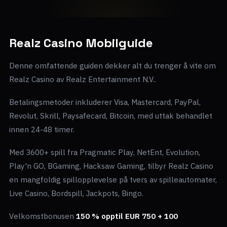
Realz Casino Mobilguide
Denne omfattende guiden dekker alt du trenger å vite om
Realz Casino av Realz Entertainment N.V..
Betalingsmetoder inkluderer Visa, Mastercard, PayPal,
Revolut, Skrill, Paysafecard, Bitcoin, med uttak behandlet
innen 24-48 timer.
Med 3600+ spill fra Pragmatic Play, NetEnt, Evolution,
Play'n GO, BGaming, Hacksaw Gaming, tilbyr Realz Casino
en mangfoldig spillopplevelse på tvers av spilleautomater,
Live Casino, Bordspill, Jackpots, Bingo.
Velkomstbonusen
150 % opptil EUR 750 + 100