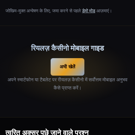
जोखिम-मुक्त अन्वेषण के लिए, जमा करने से पहले
डेमो मोड
आज़माएं।
रियलज़ कैसीनो मोबाइल गाइड
अभी खेलें
अपने स्मार्टफोन या टैबलेट पर रीयलज़ कैसीनो में सर्वोत्तम मोबाइल अनुभव
कैसे प्राप्त करें।
त्वरित अक्सर पूछे जाने वाले प्रश्न