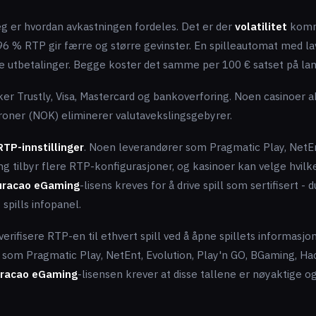
eg er hvordan avkastningen fordeles. Det er der
volatilitet
komme
96 % RTP gir færre og større gevinster. En spilleautomat med l
e utbetalinger. Begge koster det samme per 100 € satset på lang
ker Trustly, Visa, Mastercard og bankoverforing. Noen casinoer a
roner (NOK) eliminerer valutavekslingsgebyrer.
TP-innstillinger
. Noen leverandører som Pragmatic Play, NetEnt
tilbyr flere RTP-konfigurasjoner, og kasinoer kan velge hvilke
uracao eGaming
-lisens kreves for å drive spill som sertifisert -
spills infopanel.
erifisere RTP-en til ethvert spill ved å åpne spillets informasjo
 som Pragmatic Play, NetEnt, Evolution, Play'n GO, BGaming, H
racao eGaming
-lisensen krever at disse tallene er nøyaktige og