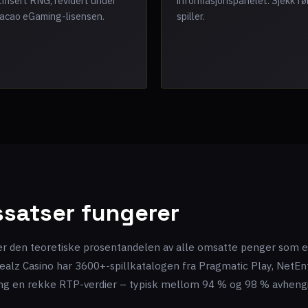
tifisert RNG, revidert under
informasjonspanelet. Sjekk fø
acao eGaming-lisensen.
spiller.
ssatser fungerer
r den teoretiske prosentandelen av alle omsatte penger som et
s Realz Casino har 3600+-spillkatalogen fra Pragmatic Play, NetEnt
 en rekke RTP-verdier – typisk mellom 94 % og 98 % avhengig