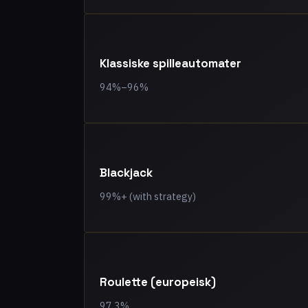
Klassiske spilleautomater
94%–96%
Blackjack
99%+ (with strategy)
Roulette (europeisk)
97.3%