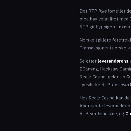
Det RTP
ikke
forteller d
med høy volatilitet med 
RTP gir hyppigere, mindr
Norske spillere foretrek
Transaksjoner i norske k
Se etter
leverandørens R
BGaming, Hacksaw Gaming 
Realz Casino under sin
C
spesifikke RTP-en i hvert 
Hos Realz Casino kan du v
Anerkjente leverandører
RTP-verdiene sine, og
Cu