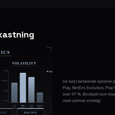
kastning
ICS
VOLATILITY
High
HIGH
De best betalende spillene 
Med-H
Play, NetEnt, Evolution, Pl
Med
over 97 %. Bordspill som bla
med optimal strategi.
Low
Hit
Win
Var
Bonus
Freq
Size
iance
Freq
RATE
MAX WIN