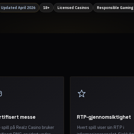
Updated April 2026
18+
Licensed Casinos
Responsible Gaming
rtifisert messe
RTP-gjennomsiktighet
e spill på Realz Casino bruker
Hvert spill viser sin RTP i