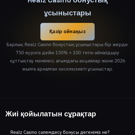
ұсыныстары
Қазір ойнаңыз
Барлық Realz Casino бонустық ұсыныстары бір жерде.
750 еуроға дейін 150% + 100 тегін айналдыру
құттықтау мәмілесі, ағымдағы акциялар және 2026
жылға арналған эксклюзивті ұсыныстар.
Жиі қойылатын сұрақтар
Realz Casino сәлемдесу бонусы дегеніміз не?