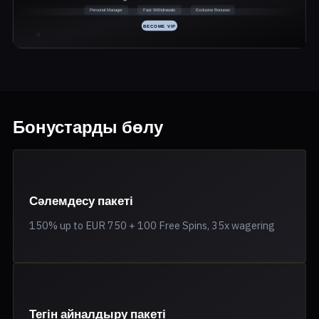
Casino
loyalty
program
—
earn
rewards
on
Бонустарды бөлу
every
bet
Сәлемдесу пакеті
150% up to EUR 750 + 100 Free Spins, 35x wagering
Тегін айналдыру пакеті