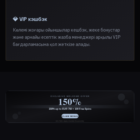
💎 VIP кэшбэк
Көлемі жоғары ойыншылар кешбэк, жеке бонустар
және арнайы есептік жазба менеджері арқылы VIP
бағдарламасына қол жеткізе алады.
Realz
Casino
new
player
bonus
—