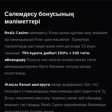
150%
up
Сәлемдесу бонусының
to
мәліметтері
EUR
750
Realz Casino
сәлемдесу бонусының құлпын ашу жылдам
+
әрі қиындықсыз болу үшін жасалған. Тіркеліңіз,
100
тіркелгіңізді растаңыз және кем дегенде 15 еуро
Free
салыңыз.
750 еуроға дейінгі 150% + 100 тегін
Spins
айналдыру
бонусы кез келген жинақталған тегін
for
айналдырулармен бірге бірнеше секунд ішінде
new
есептеледі.
members
Жақсы басып шығаруға
назар аударыңыз: бәс тігу
кезіндегі ставкалардың максималды шегі (әдетте € 5),
бонус мерзімінің аяқталу терезесі және қай ойындар
алынып тасталады. Realz Casino жарнамалық бөлімінде
осы шарттар туралы ашық.