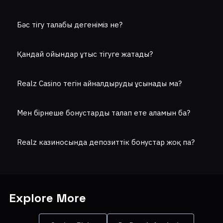
Бәс тігу талабы дегеніміз не?
Қандай ойындар ұтыс тігуге жатады?
Realz Casino тегін айналдыруды ұсынады ма?
Мен бірнеше бонустарды талап ете аламын ба?
Realz казиносында депозиттік бонустар жоқ па?
Explore More