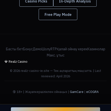
Casino Picks
In-Depth Analysis
Free Play Mode
Басты бет
Бонус
Демо
Шолу
RTP
Қалай ойнау керек
Казинолар
Макс. ұтыс
💎 Realz Casino
© 2026 realz-casino-ie.site — Тек ақпараттық мақсатта. | Last
reviewed: April 2026
🔞 18+ | Жауапкершілікпен ойнаңыз |
GamCare
|
eCOGRA