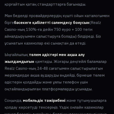
қорғайтын қатаң стандарттарға бағынады.
Мән беделді провайдерлердің күшті ойын каталогымен
бірге
бәсекеге қабілетті сәлемдесу бонусын
(Realz
Casino-ның 150%-ға дейін 750 еуро + 100 тегін
айналдыруымен салыстыруға болады) білдіреді. Біз
ұсынатын казинолар екі сынақтан да өтеді.
Ыңғайлылық
төлем әдістері мен ақша алу
жылдамдығын
қамтиды. Жоғары деңгейлі баламалар
Realz Casino-ның 24-48 сағатымен салыстырылатын
мерзімдерде ақша аударуды өңдейді, бірнеше төлем
әдістерін қолдайды және ұялы телефон үшін
оңтайландырылған платформаларды ұсынады.
Соңында,
мобильдік тәжірибені
және тұтынушыларға
қолдау көрсетуді тексеріңіз. Үздік онлайн казинолар