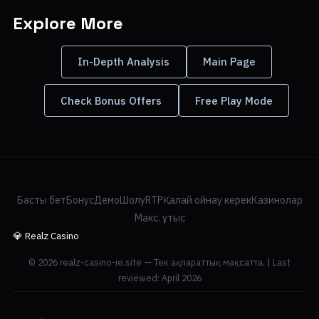
Explore More
In-Depth Analysis
Main Page
Check Bonus Offers
Free Play Mode
Басты бет
Бонус
Демо
Шолу
RTP
Қалай ойнау керек
Казинолар
Макс. ұтыс
💎 Realz Casino
© 2026 realz-casino-ie.site — Тек ақпараттық мақсатта. | Last
reviewed: April 2026