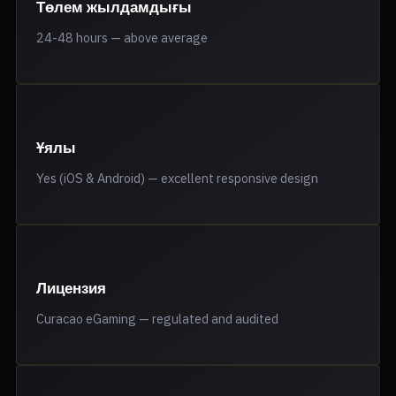
Төлем жылдамдығы
24-48 hours — above average
Ұялы
Yes (iOS & Android) — excellent responsive design
Лицензия
Curacao eGaming — regulated and audited