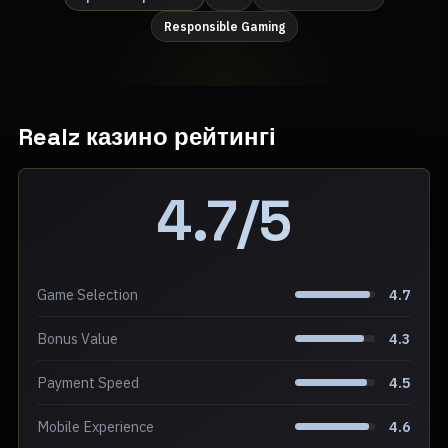
Responsible Gaming
Realz казино рейтингі
4.7
/5
Game Selection
4.7
Bonus Value
4.3
Payment Speed
4.5
Mobile Experience
4.6