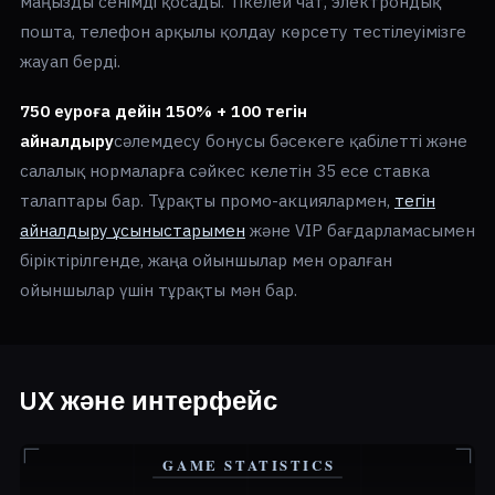
маңызды сенімді қосады. Тікелей чат, электрондық
пошта, телефон арқылы қолдау көрсету тестілеуімізге
жауап берді.
750 еуроға дейін 150% + 100 тегін
айналдыру
сәлемдесу бонусы бәсекеге қабілетті және
салалық нормаларға сәйкес келетін 35 есе ставка
талаптары бар. Тұрақты промо-акциялармен,
тегін
айналдыру ұсыныстарымен
және VIP бағдарламасымен
біріктірілгенде, жаңа ойыншылар мен оралған
ойыншылар үшін тұрақты мән бар.
UX және интерфейс
GAME STATISTICS