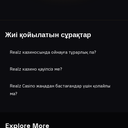
Жиі қойылатын сұрақтар
Realz казиносында ойнауға тұрарлық па?
Realz казино қауіпсіз ме?
Realz Casino жаңадан бастағандар үшін қолайлы
ма?
Explore More