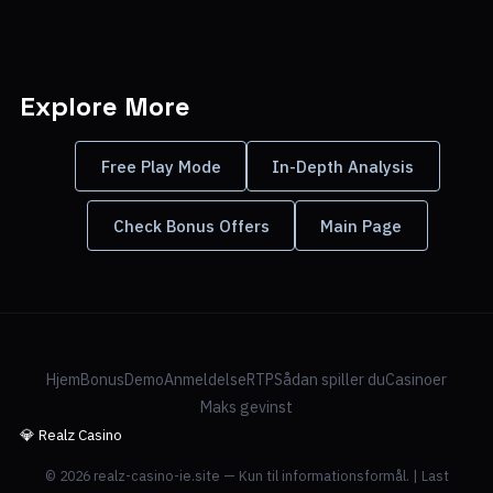
Explore More
Free Play Mode
In-Depth Analysis
Check Bonus Offers
Main Page
Hjem
Bonus
Demo
Anmeldelse
RTP
Sådan spiller du
Casinoer
Maks gevinst
💎 Realz Casino
© 2026 realz-casino-ie.site — Kun til informationsformål. | Last