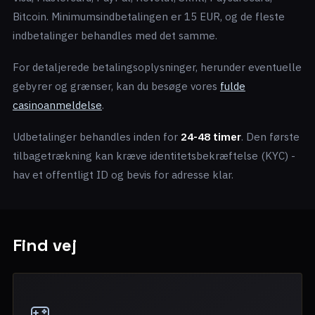
Bitcoin. Minimumsindbetalingen er 15 EUR, og de fleste
indbetalinger behandles med det samme.
For detaljerede betalingsoplysninger, herunder eventuelle
gebyrer og grænser, kan du besøge vores
fulde
casinoanmeldelse
.
Udbetalinger behandles inden for
24-48 timer
. Den første
tilbagetrækning kan kræve identitetsbekræftelse (KYC) -
hav et offentligt ID og bevis for adresse klar.
Find vej