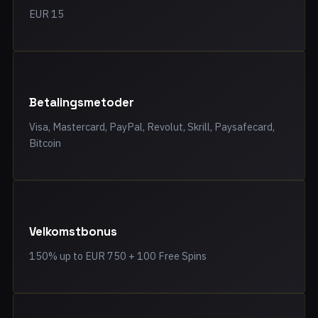
EUR 15
Betalingsmetoder
Visa, Mastercard, PayPal, Revolut, Skrill, Paysafecard,
Bitcoin
Velkomstbonus
150% up to EUR 750 + 100 Free Spins