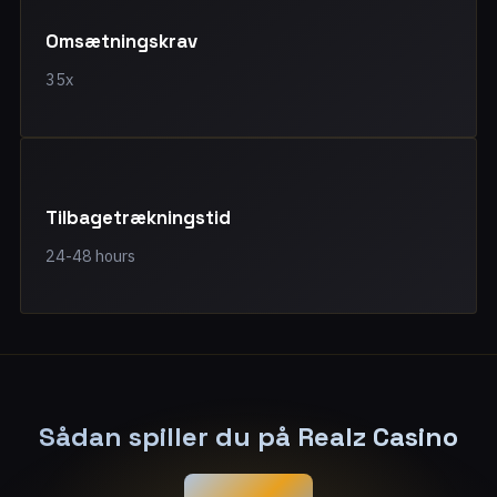
Omsætningskrav
35x
Tilbagetrækningstid
24-48 hours
Sådan spiller du på Realz Casino