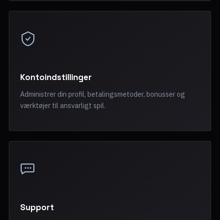
Kontoindstillinger
Administrer din profil, betalingsmetoder, bonusser og
værktøjer til ansvarligt spil.
Support