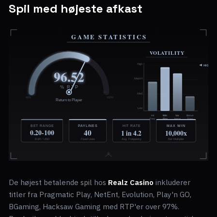
Spil med højeste afkast
GAME STATISTICS
VOLATILITY
95%
High
HIGH
96.52
Med-H
% RTP
Med
90%
100%
Return to Player
Low
Hit
Win
Var
Bonus
Freq
Size
iance
Freq
BET RANGE
PAYLINES
HIT RATE
MAX WIN
40
0.20-100
1 in 4.2
10,000x
EUR / USD
Fixed Lines
Avg. Frequency
Bet Multiplier
De højest betalende spil hos
Realz Casino
inkluderer
titler fra Pragmatic Play, NetEnt, Evolution, Play'n GO,
BGaming, Hacksaw Gaming med RTP'er over 97%.