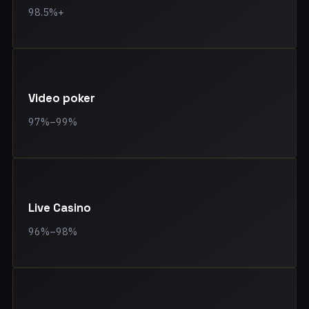
98.5%+
Video poker
97%–99%
Live Casino
96%–98%