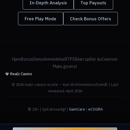
In-Depth Analysis
Top Payouts
Free Play Mode
Check Bonus Offers
Hjem
Bonus
Demo
Anmeldelse
RTP
Sådan spiller du
Casinoer
Maks gevinst
💎 Realz Casino
© 2026 realz-casino-ie.site — Kun til informationsformål. | Last
reviewed: April 2026
🔞 18+ | Spil ansvarligt |
GamCare
|
eCOGRA