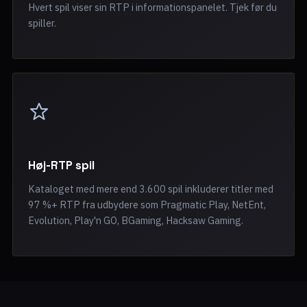
Hvert spil viser sin RTP i informationspanelet. Tjek før du
spiller.
Høj-RTP spil
Kataloget med mere end 3.600 spil inkluderer titler med
97 %+ RTP fra udbydere som Pragmatic Play, NetEnt,
Evolution, Play'n GO, BGaming, Hacksaw Gaming.