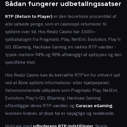
Sådan fungerer udbetalingssatser
RTP (Return to Player)
er den teoretiske procentdel af
alle satsede penge, som et casinospil returnerer til
spillere over tid. Hos Realz Casino har 3.600+-
spilkataloget fra Pragmatic Play, NetEnt, Evolution, Play'n
GO, BGaming, Hacksaw Gaming en række RTP-værdier -
typisk mellem 94% og 98% afhængigt af spiltypen og den
specifikke titel.
Hos Realz Casino kan du bekræfte RTP'en for ethvert spil
ved at åbne spillets informations- eller hjælpepanel.
Velrenommerede udbydere som Pragmatic Play, NetEnt,
Evolution, Play'n GO, BGaming, Hacksaw Gaming
offentliggør deres RTP-værdier, og
Curacao eGaming
-
licensen kræver, at disse tal er nøjagtige og reviderede.
Hold øje med
udbyderens RTP-indstillinger
. Nogle