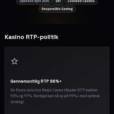
Updated April 2026
18+
Licensed Casinos
Responsible Gaming
Kasino RTP-politik
Gennemsnitlig RTP 96%+
De fleste slots hos Realz Casino tilbyder RTP mellem
95% og 97%. Bordspil kan nå op på 99%+ med optimal
strategi.