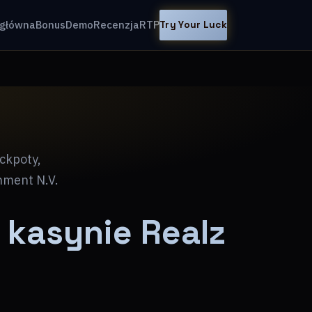
 główna
Bonus
Demo
Recenzja
RTP
Try Your Luck
ckpoty,
nment N.V.
 kasynie Realz