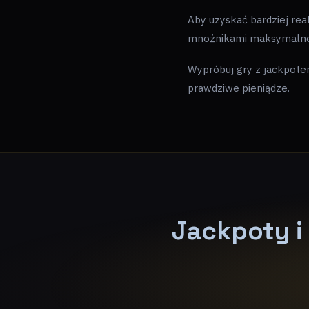
Aby uzyskać bardziej rea
mnożnikami maksymalnej 
Wypróbuj gry z jackpot
prawdziwe pieniądze.
Jackpoty i