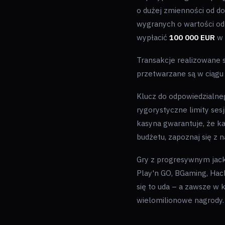
o dużej zmienności od do
wygranych o wartości od
wypłacić
100 000 EUR
w 
Transakcje realizowane 
przetwarzane są w ciągu
Klucz do odpowiedzialne
rygorystyczne limity ses
kasyna gwarantuje, że k
budżetu, zapoznaj się z
Gry z progresywnym jack
Play'n GO, BGaming, Hac
się to uda – a zawsze w 
wielomilionowe nagrody.