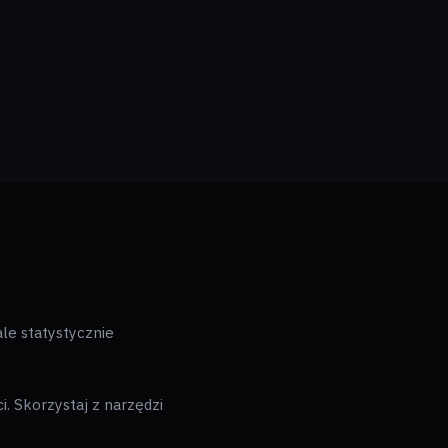
le statystycznie
. Skorzystaj z narzędzi