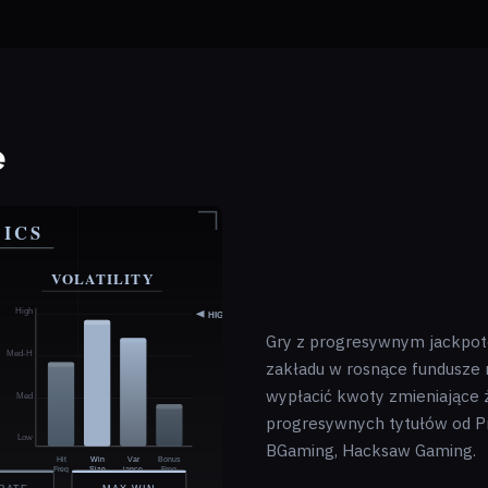
e
ICS
VOLATILITY
High
HIGH
Gry z progresywnym jackp
Med-H
zakładu w rosnące fundusze 
wypłacić kwoty zmieniające ż
Med
progresywnych tytułów od Pra
Low
BGaming, Hacksaw Gaming.
Hit
Win
Var
Bonus
Freq
Size
iance
Freq