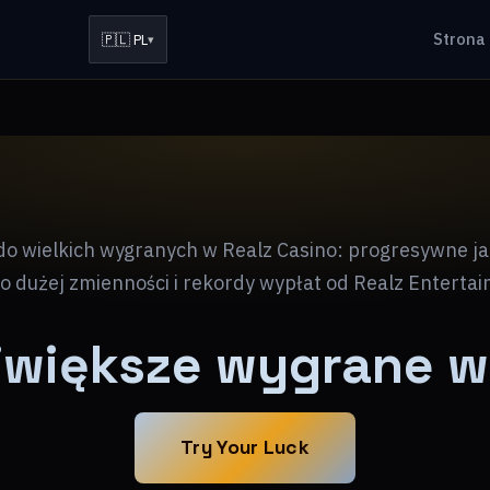
Strona
🇵🇱 PL
▾
do wielkich wygranych w Realz Casino: progresywne ja
o dużej zmienności i rekordy wypłat od Realz Entertai
jwiększe wygrane w
Try Your Luck