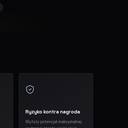
Ryzyko kontra nagroda
Wyższy potencjał maksymalnej