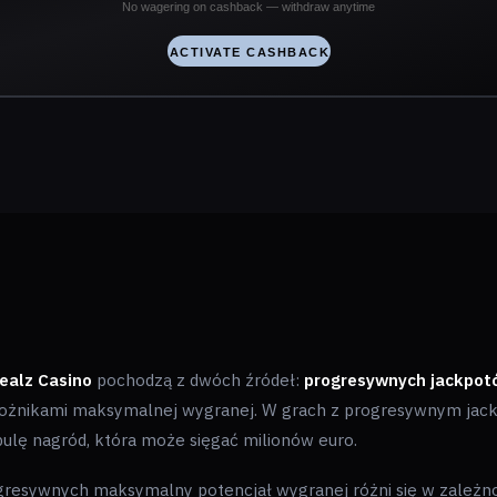
—
get
15%
back
every
week
ealz Casino
pochodzą z dwóch źródeł:
progresywnych jackpot
ożnikami maksymalnej wygranej. W grach z progresywnym jac
ulę nagród, która może sięgać milionów euro.
gresywnych maksymalny potencjał wygranej różni się w zależno