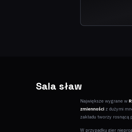
Sala sław
Największe wygrane w
R
zmienności
z dużymi mn
zakładu tworzy rosnącą p
W przypadku gier niepro