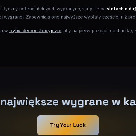
listyczny potencjał dużych wygranych, skup się na
slotach o du
wygranej. Zapewniają one najwyższe wypłaty częściej niż pro
em w
trybie demonstracyjnym
, aby najpierw poznać mechanikę, 
 największe wygrane w ka
Try Your Luck