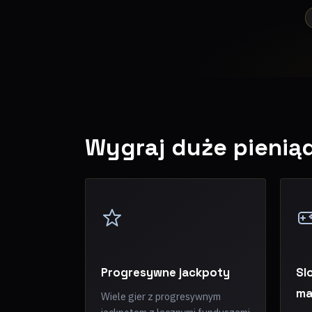
Wygraj duże pienią
Progresywne jackpoty
Sl
ma
Wiele gier z progresywnym