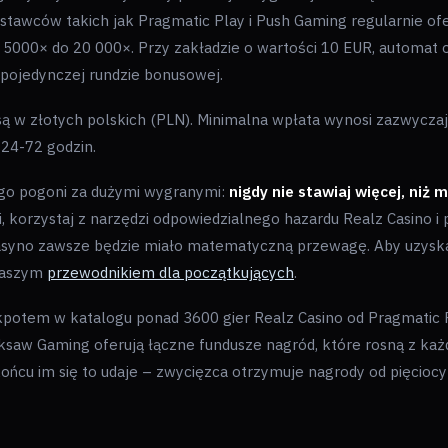
stawców takich jak Pragmatic Play i Push Gaming regularnie of
 5000× do 20 000×. Przy zakładzie o wartości 10 EUR, automat
pojedynczej rundzie bonusowej.
są w złotych polskich (PLN). Minimalna wpłata wynosi zazwycza
 24-72 godzin.
go pogoni za dużymi wygranymi:
nigdy nie stawiaj więcej, niż 
ji, korzystaj z narzędzi odpowiedzialnego hazardu Realz Casino i
asyno zawsze będzie miało matematyczną przewagę. Aby uzysk
 naszym
przewodnikiem dla początkujących
.
potem w katalogu ponad 3600 gier Realz Casino od Pragmatic Pl
ksaw Gaming oferują łączne fundusze nagród, które rosną z ka
końcu im się to udaje – zwycięzca otrzymuje nagrody od pięcioc