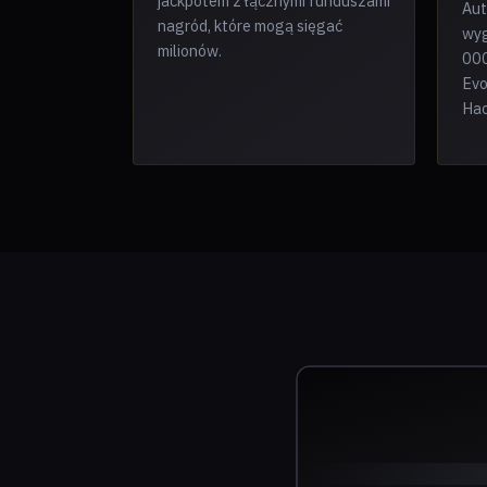
jackpotem z łącznymi funduszami
Aut
nagród, które mogą sięgać
wyg
milionów.
000
Evo
Hac