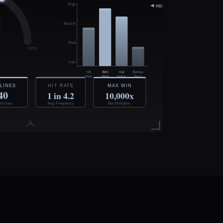
High
HIGH
Med-H
Med
100%
Low
Hit
Win
Var
Bonus
Freq
Size
iance
Freq
LINES
HIT RATE
MAX WIN
40
1 in 4.2
10,000x
ed Lines
Avg. Frequency
Bet Multiplier