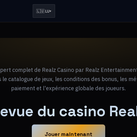
🇱🇺 LU
▾
ert complet de Realz Casino par Realz Entertainment
 le catalogue de jeux, les conditions des bonus, les m
paiement et l'expérience globale des joueurs.
evue du casino Rea
Jouer maintenant