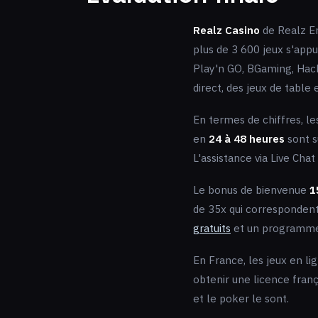
Realz Casino
de Realz En
plus de 3 600 jeux s'app
Play'n GO, BGaming, Hack
direct, des jeux de table 
En termes de chiffres, le
en
24 à 48 heures
sont s
L'assistance via Live Cha
Le bonus de bienvenue
1
de 35x qui corresponden
gratuits
et un programme V
En France, les jeux en li
obtenir une licence franç
et le poker le sont.