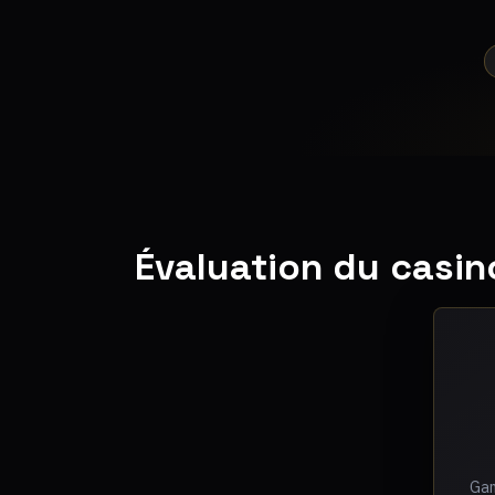
Évaluation du casin
Gam