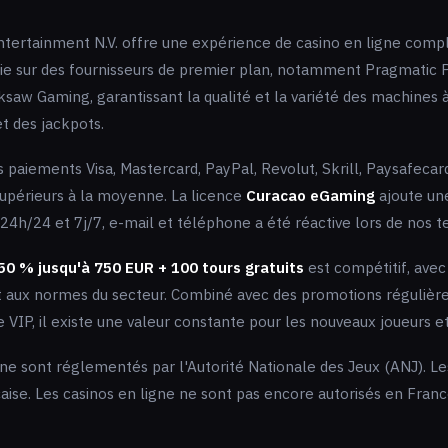
tertainment N.V. offre une expérience de casino en ligne compl
uie sur des fournisseurs de premier plan, notamment Pragmatic Pl
saw Gaming, garantissant la qualité et la variété des machines à
et des jackpots.
s paiements Visa, Mastercard, PayPal, Revolut, Skrill, Paysafecard
upérieurs à la moyenne. La licence
Curacao eGaming
ajoute une
t 24h/24 et 7j/7, e-mail et téléphone a été réactive lors de nos te
50 % jusqu'à 750 EUR + 100 tours gratuits
est compétitif, avec
t aux normes du secteur. Combiné avec des promotions régulière
IP, il existe une valeur constante pour les nouveaux joueurs et
gne sont réglementés par l'Autorité Nationale des Jeux (ANJ). L
aise. Les casinos en ligne ne sont pas encore autorisés en France