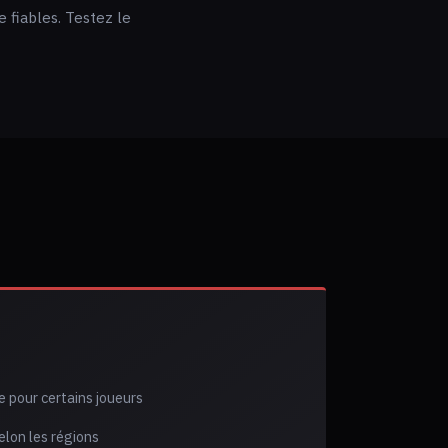
e fiables. Testez le
e pour certains joueurs
elon les régions