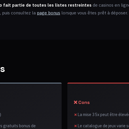
 fait partie de toutes les listes restreintes
de casinos en lign
, puis consultez la
page bonus
lorsque vous êtes prêt à déposer.
as
❌ Cons
)
La mise 35x peut être élevé
s gratuits bonus de
Le catalogue de jeux varie s