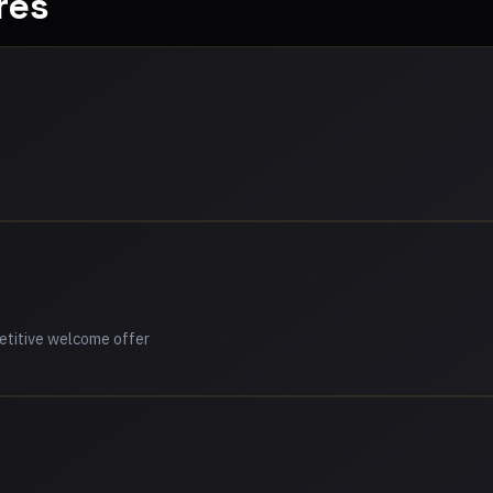
res
titive welcome offer