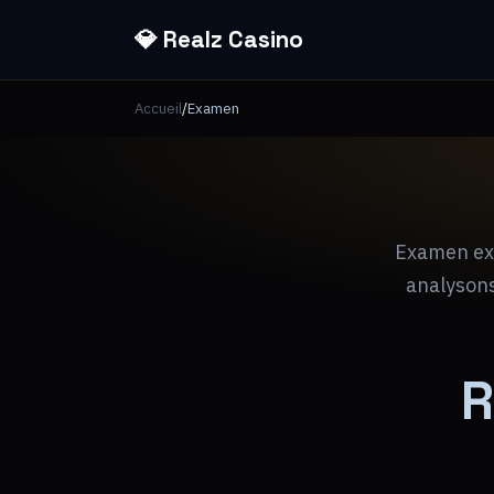
💎 Realz Casino
Accueil
/
Examen
Examen exp
analysons
R