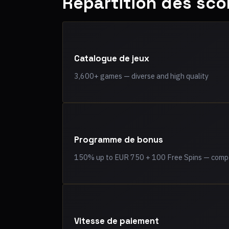
Répartition des sco
Catalogue de jeux
3,600+ games — diverse and high quality
Programme de bonus
150% up to EUR 750 + 100 Free Spins — compe
Vitesse de paiement