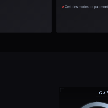
Certains modes de paiement
GA
95%