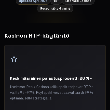
Updated April 2026
18+
Licensed Casinos
Responsible Gaming
Kasinon RTP-käytäntö
Keskimääräinen palautusprosentti 96 %+
Useimmat Realz Casinon kolikkopelit tarjoavat RTP:n
välillä 95–97%. Pöytäpelit voivat saavuttaa yli 99 %
optimaalisella strategialla.