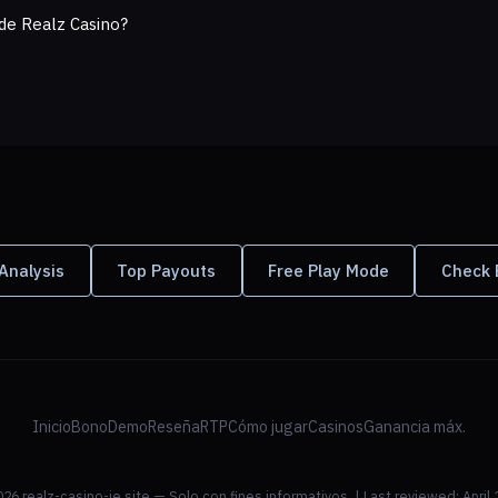
 de Realz Casino?
Analysis
Top Payouts
Free Play Mode
Check 
Inicio
Bono
Demo
Reseña
RTP
Cómo jugar
Casinos
Ganancia máx.
26 realz-casino-ie.site — Solo con fines informativos. | Last reviewed: April