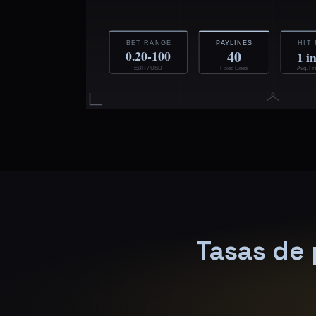
BET RANGE
PAYLINES
HIT 
0.20-100
40
1 in
EUR / USD
Fixed Lines
Avg. Fr
Tasas de 