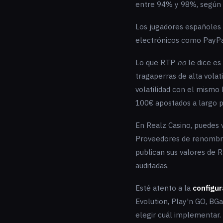
entre 94% y 98%, según el
Los jugadores españoles 
electrónicos como PayPal
Lo que RTP
no
le dice es
tragaperras de alta vola
volatilidad con el mism
100€ apostados a largo p
En Realz Casino, puedes v
Proveedores de renombre
publican sus valores de R
auditadas.
Esté atento a la
configur
Evolution, Play'n GO, B
elegir cuál implementar. 