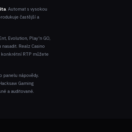
ita
. Automat s vysokou
produkuje častější a
nt, Evolution, Play'n GO,
 nasadit. Realz Casino
 — konkrétní RTP můžete
bo panelu nápovědy.
, Hacksaw Gaming
sné a auditované.