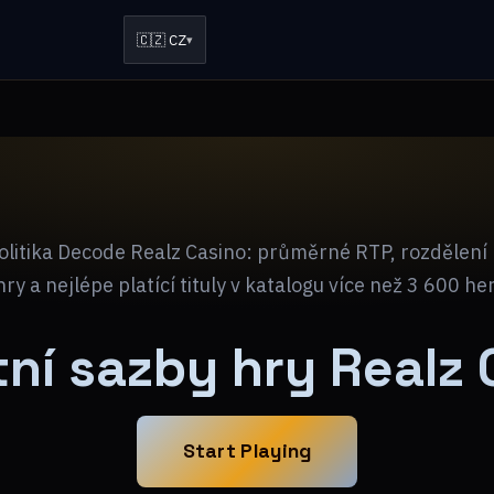
🇨🇿 CZ
▾
olitika Decode Realz Casino: průměrné RTP, rozdělení
hry a nejlépe platící tituly v katalogu více než 3 600 her
tní sazby hry Realz 
Start Playing