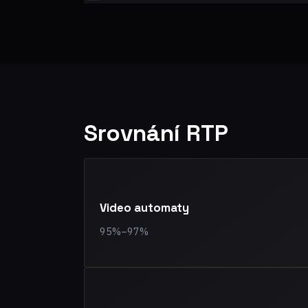
Srovnání RTP
Video automaty
95%–97%