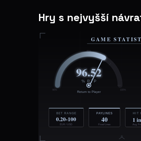
Hry s nejvyšší návra
GAME STATIST
95%
96.52
% RTP
90%
100%
Return to Player
BET RANGE
PAYLINES
HIT 
0.20-100
40
1 in
EUR / USD
Fixed Lines
Avg. Fr