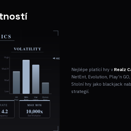
tností
ICS
VOLATILITY
High
HIGH
Nejlépe platící hry v
Realz C
Med-H
NetEnt, Evolution, Play'n G
Med
Stolní hry jako blackjack nab
strategií.
Low
Hit
Win
Var
Bonus
Freq
Size
iance
Freq
RATE
MAX WIN
 4.2
10,000x
equency
Bet Multiplier