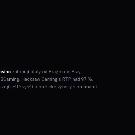
asino
zahrnují tituly od Pragmatic Play,
O, BGaming, Hacksaw Gaming s RTP nad 97 %.
ízejí ještě vyšší teoretické výnosy s optimální