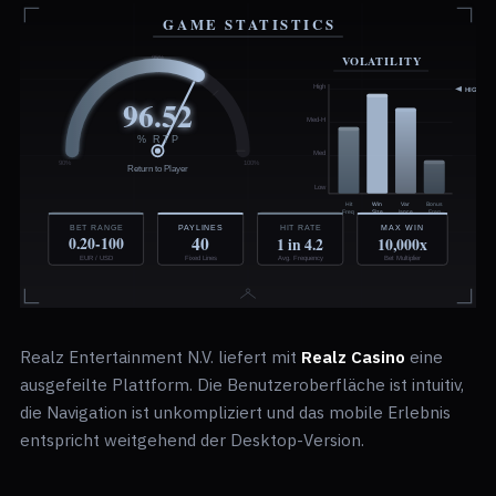
GAME STATISTICS
VOLATILITY
95%
High
HIGH
96.52
Med-H
% RTP
Med
90%
100%
Return to Player
Low
Hit
Win
Var
Bonus
Freq
Size
iance
Freq
BET RANGE
PAYLINES
HIT RATE
MAX WIN
40
0.20-100
1 in 4.2
10,000x
EUR / USD
Fixed Lines
Avg. Frequency
Bet Multiplier
Realz Entertainment N.V. liefert mit
Realz Casino
eine
ausgefeilte Plattform. Die Benutzeroberfläche ist intuitiv,
die Navigation ist unkompliziert und das mobile Erlebnis
entspricht weitgehend der Desktop-Version.