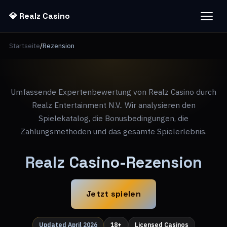
💎 Realz Casino
Startseite
/
Rezension
Umfassende Expertenbewertung von Realz Casino durch
Realz Entertainment N.V.. Wir analysieren den
Spielekatalog, die Bonusbedingungen, die
Zahlungsmethoden und das gesamte Spielerlebnis.
Realz Casino-Rezension
Jetzt spielen
Updated April 2026
18+
Licensed Casinos